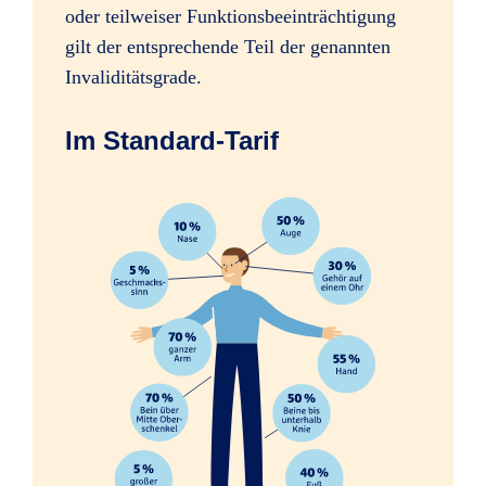
oder teilweiser Funktionsbeeinträchtigung
Sofortleistung bei schweren
gilt der entsprechende Teil der genannten
Verletzungen, z.B. Amputation einer
Invaliditätsgrade.
Hand
Im Standard-Tarif
Erhöhung des Mitwirkungsanteils
ab 35 %
ab 35 %
ab 35 %
Psychologische Beratung nach
schweren Unfällen
Folgen psychischer und nervöser
Störungen