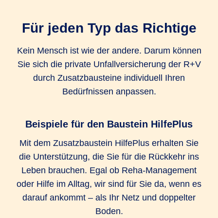
Unfall-Krankenhaustagegeld Extra
Für jeden Typ das Richtige
1.000 EUR
1.000 EUR
Kein Mensch ist wie der andere. Darum können
Sie sich die private Unfallversicherung der R+V
Unfall-Service (Bergungskosten und
durch Zusatzbausteine individuell Ihren
Serviceleistungen)
Bedürfnissen anpassen.
bis zu 25.000
bis zu 25.000
bis zu 25.000
EUR
EUR
EUR
Beispiele für den Baustein HilfePlus
Kosten für kosmetische Operationen
Mit dem Zusatzbaustein HilfePlus erhalten Sie
die Unterstützung, die Sie für die Rückkehr ins
bis zu 25.000
bis zu 25.000
bis zu 25.000
Leben brauchen. Egal ob Reha-Management
EUR
EUR
EUR
oder Hilfe im Alltag, wir sind für Sie da, wenn es
Umbaukosten
darauf ankommt – als Ihr Netz und doppelter
Boden.