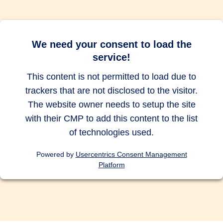
bis zu 10.000
bis zu 10.000
bis zu 10.000
EUR
EUR
EUR
Abbruch des Auslandsurlaubs
We need your consent to load the
service!
bis zu 500
bis zu 500
bis zu 500
EUR
EUR
EUR
This content is not permitted to load due to
trackers that are not disclosed to the visitor.
Auslandsreise Assistance
The website owner needs to setup the site
with their CMP to add this content to the list
of technologies used.
Vorsorgeversicherung für Kinder
Powered by
Usercentrics Consent Management
und/oder Ehe-/Lebenspartner
Platform
Tauchunfälle