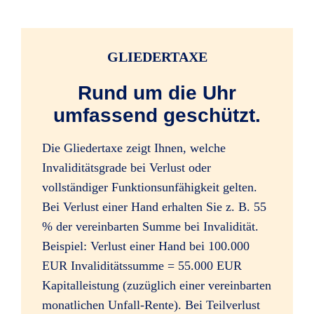
Infektionen durch Zeckenstiche
GLIEDERTAXE
(ärztliche Feststellung gilt als Unfalltag)
Rund um die Uhr
umfassend geschützt.
alle Impfschäden
Die Gliedertaxe zeigt Ihnen, welche
Invaliditätsgrade bei Verlust oder
vollständiger Funktionsunfähigkeit gelten.
Bei Verlust einer Hand erhalten Sie z. B. 55
Bewusstseinsstörungen durch
% der vereinbarten Summe bei Invalidität.
Alkoholeinfluss (beim Lenken von Kfz
Beispiel: Verlust einer Hand bei 100.000
bis 1,5 Promille)
EUR Invaliditätssumme = 55.000 EUR
Kapitalleistung (zuzüglich einer vereinbarten
monatlichen Unfall-Rente). Bei Teilverlust