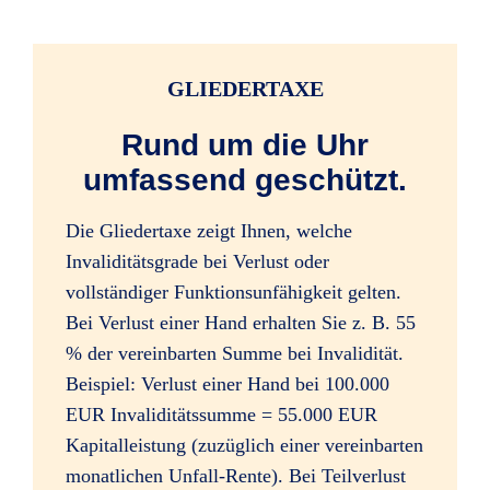
Infektionen durch Zeckenstiche
GLIEDERTAXE
(ärztliche Feststellung gilt als Unfalltag)
Rund um die Uhr
umfassend geschützt.
alle Impfschäden
Die Gliedertaxe zeigt Ihnen, welche
Invaliditätsgrade bei Verlust oder
vollständiger Funktionsunfähigkeit gelten.
Bei Verlust einer Hand erhalten Sie z. B. 55
Bewusstseinsstörungen durch
% der vereinbarten Summe bei Invalidität.
Alkoholeinfluss (beim Lenken von Kfz
Beispiel: Verlust einer Hand bei 100.000
bis 1,5 Promille)
EUR Invaliditätssumme = 55.000 EUR
Kapitalleistung (zuzüglich einer vereinbarten
monatlichen Unfall-Rente). Bei Teilverlust