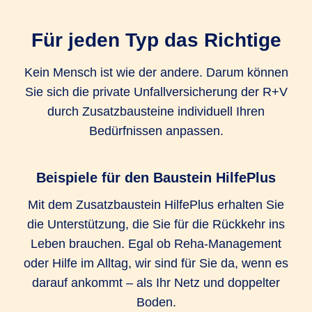
Unfall-Krankenhaustagegeld Extra
Für jeden Typ das Richtige
1.000 EUR
1.000 EUR
Kein Mensch ist wie der andere. Darum können
Sie sich die private Unfallversicherung der R+V
Unfall-Service (Bergungskosten und
durch Zusatzbausteine individuell Ihren
Serviceleistungen)
Bedürfnissen anpassen.
bis zu 25.000
bis zu 25.000
bis zu 25.000
EUR
EUR
EUR
Beispiele für den Baustein HilfePlus
Kosten für kosmetische Operationen
Mit dem Zusatzbaustein HilfePlus erhalten Sie
die Unterstützung, die Sie für die Rückkehr ins
bis zu 25.000
bis zu 25.000
bis zu 25.000
Leben brauchen. Egal ob Reha-Management
EUR
EUR
EUR
oder Hilfe im Alltag, wir sind für Sie da, wenn es
Umbaukosten
darauf ankommt – als Ihr Netz und doppelter
Boden.