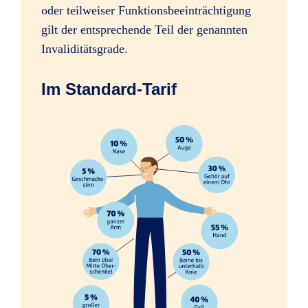
oder teilweiser Funktionsbeeinträchtigung
Sofortleistung bei schweren
gilt der entsprechende Teil der genannten
Verletzungen, z.B. Amputation einer
Invaliditätsgrade.
Hand
Im Standard-Tarif
Erhöhung des Mitwirkungsanteils
ab 35 %
ab 35 %
ab 35 %
Psychologische Beratung nach
schweren Unfällen
Folgen psychischer und nervöser
Störungen