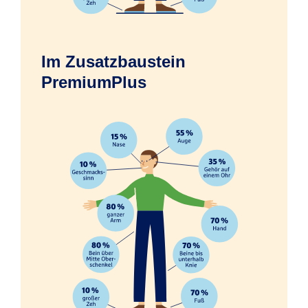
Im Zusatzbaustein
Erfrierungen infolge eines Unfalls
PremiumPlus