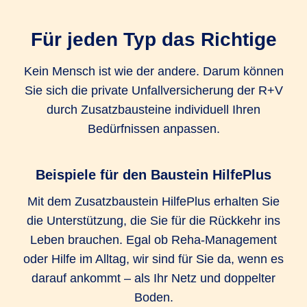
Unfall-Krankenhaustagegeld Extra
Für jeden Typ das Richtige
1.000 EUR
1.000 EUR
Kein Mensch ist wie der andere. Darum können
Sie sich die private Unfallversicherung der R+V
Unfall-Service (Bergungskosten und
durch Zusatzbausteine individuell Ihren
Serviceleistungen)
Bedürfnissen anpassen.
bis zu 25.000
bis zu 25.000
bis zu 25.000
EUR
EUR
EUR
Beispiele für den Baustein HilfePlus
Kosten für kosmetische Operationen
Mit dem Zusatzbaustein HilfePlus erhalten Sie
die Unterstützung, die Sie für die Rückkehr ins
bis zu 25.000
bis zu 25.000
bis zu 25.000
Leben brauchen. Egal ob Reha-Management
EUR
EUR
EUR
oder Hilfe im Alltag, wir sind für Sie da, wenn es
Umbaukosten
darauf ankommt – als Ihr Netz und doppelter
Boden.