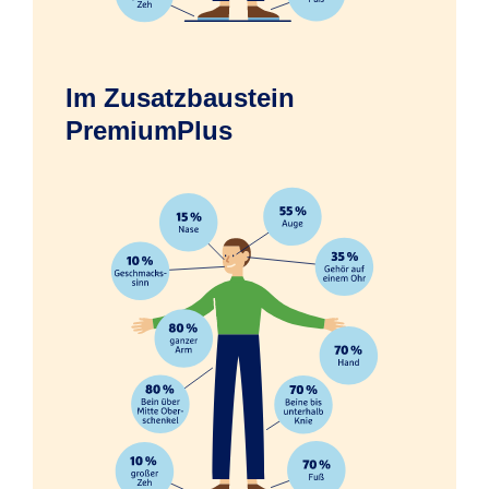
Im Zusatzbaustein
Erfrierungen infolge eines Unfalls
PremiumPlus