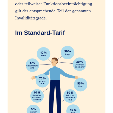
oder teilweiser Funktionsbeeinträchtigung
Sofortleistung bei schweren
gilt der entsprechende Teil der genannten
Verletzungen, z.B. Amputation einer
Invaliditätsgrade.
Hand
Im Standard-Tarif
Erhöhung des Mitwirkungsanteils
ab 35 %
ab 35 %
ab 35 %
Psychologische Beratung nach
schweren Unfällen
Folgen psychischer und nervöser
Störungen