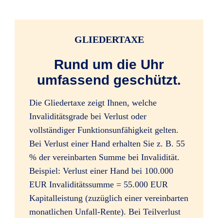
Infektionen durch Zeckenstiche
GLIEDERTAXE
(ärztliche Feststellung gilt als Unfalltag)
Rund um die Uhr
umfassend geschützt.
alle Impfschäden
Die Gliedertaxe zeigt Ihnen, welche
Invaliditätsgrade bei Verlust oder
vollständiger Funktionsunfähigkeit gelten.
Bei Verlust einer Hand erhalten Sie z. B. 55
Bewusstseinsstörungen durch
% der vereinbarten Summe bei Invalidität.
Alkoholeinfluss (beim Lenken von Kfz
Beispiel: Verlust einer Hand bei 100.000
bis 1,5 Promille)
EUR Invaliditätssumme = 55.000 EUR
Kapitalleistung (zuzüglich einer vereinbarten
monatlichen Unfall-Rente). Bei Teilverlust