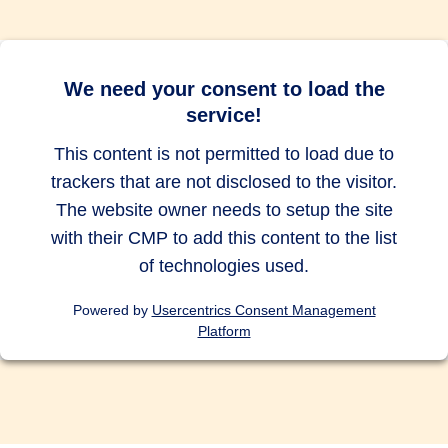
bis zu 10.000
bis zu 10.000
bis zu 10.000
EUR
EUR
EUR
Abbruch des Auslandsurlaubs
We need your consent to load the
service!
bis zu 500
bis zu 500
bis zu 500
EUR
EUR
EUR
This content is not permitted to load due to
trackers that are not disclosed to the visitor.
Auslandsreise Assistance
The website owner needs to setup the site
with their CMP to add this content to the list
of technologies used.
Vorsorgeversicherung für Kinder
Powered by
Usercentrics Consent Management
und/oder Ehe-/Lebenspartner
Platform
Tauchunfälle