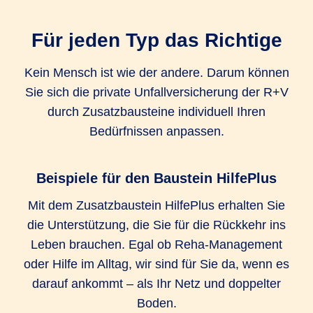
Unfall-Krankenhaustagegeld Extra
Für jeden Typ das Richtige
1.000 EUR
1.000 EUR
Kein Mensch ist wie der andere. Darum können
Sie sich die private Unfallversicherung der R+V
Unfall-Service (Bergungskosten und
durch Zusatzbausteine individuell Ihren
Serviceleistungen)
Bedürfnissen anpassen.
bis zu 25.000
bis zu 25.000
bis zu 25.000
EUR
EUR
EUR
Beispiele für den Baustein HilfePlus
Kosten für kosmetische Operationen
Mit dem Zusatzbaustein HilfePlus erhalten Sie
die Unterstützung, die Sie für die Rückkehr ins
bis zu 25.000
bis zu 25.000
bis zu 25.000
Leben brauchen. Egal ob Reha-Management
EUR
EUR
EUR
oder Hilfe im Alltag, wir sind für Sie da, wenn es
Umbaukosten
darauf ankommt – als Ihr Netz und doppelter
Boden.