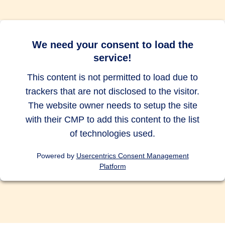
bis zu 10.000
bis zu 10.000
bis zu 10.000
EUR
EUR
EUR
Abbruch des Auslandsurlaubs
We need your consent to load the
service!
bis zu 500
bis zu 500
bis zu 500
EUR
EUR
EUR
This content is not permitted to load due to
trackers that are not disclosed to the visitor.
Auslandsreise Assistance
The website owner needs to setup the site
with their CMP to add this content to the list
of technologies used.
Vorsorgeversicherung für Kinder
Powered by
Usercentrics Consent Management
und/oder Ehe-/Lebenspartner
Platform
Tauchunfälle