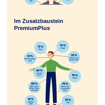
Im Zusatzbaustein
Erfrierungen infolge eines Unfalls
PremiumPlus