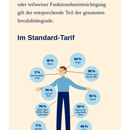
oder teilweiser Funktionsbeeinträchtigung
Sofortleistung bei schweren
gilt der entsprechende Teil der genannten
Verletzungen, z.B. Amputation einer
Invaliditätsgrade.
Hand
Im Standard-Tarif
Erhöhung des Mitwirkungsanteils
ab 35 %
ab 35 %
ab 35 %
Psychologische Beratung nach
schweren Unfällen
Folgen psychischer und nervöser
Störungen