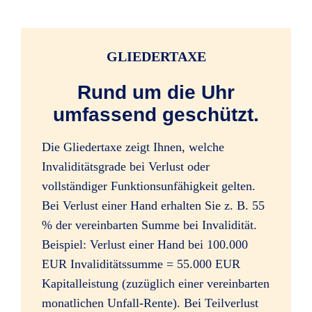
Infektionen durch Zeckenstiche
GLIEDERTAXE
(ärztliche Feststellung gilt als Unfalltag)
Rund um die Uhr
umfassend geschützt.
alle Impfschäden
Die Gliedertaxe zeigt Ihnen, welche
Invaliditätsgrade bei Verlust oder
vollständiger Funktionsunfähigkeit gelten.
Bei Verlust einer Hand erhalten Sie z. B. 55
Bewusstseinsstörungen durch
% der vereinbarten Summe bei Invalidität.
Alkoholeinfluss (beim Lenken von Kfz
Beispiel: Verlust einer Hand bei 100.000
bis 1,5 Promille)
EUR Invaliditätssumme = 55.000 EUR
Kapitalleistung (zuzüglich einer vereinbarten
monatlichen Unfall-Rente). Bei Teilverlust