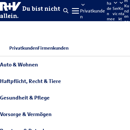
m
ha
Ku
Du bist nicht
de
Ser
Ko
Privatkunde
nd
n
vic
nta
allein.
n
en
me
e
kt
po
lde
rta
n
l
Privatkunden
Firmenkunden
Auto & Wohnen
Haftpflicht, Recht & Tiere
Gesundheit & Pflege
Vorsorge & Vermögen