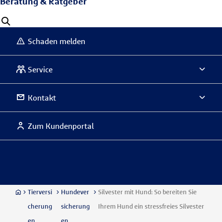
Beratung & Ratgeber
Schaden melden
Service
Kontakt
Zum Kundenportal
Tierversi
Hundever
Silvester mit Hund: So bereiten Sie
cherung
sicherung
Ihrem Hund ein stressfreies Silvester
en
en