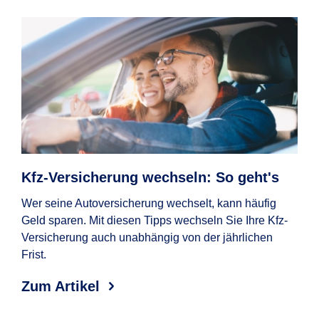
Kfz-Versicherung wechseln: So geht's
Au
Ko
Wer seine Autoversicherung wechselt, kann häufig
Geld sparen. Mit diesen Tipps wechseln Sie Ihre Kfz-
Wan
Versicherung auch unabhängig von der jährlichen
wel
Frist.
Erf
Aut
Zum Artikel
Zum