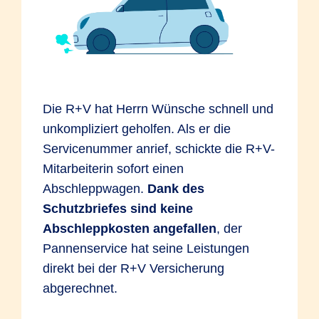
So bleibt es bei einer Rückstufung von
Versagen von Mess-, Regel- oder
SF-Klasse 14 in SF-Klasse 6*.
Sicherheitseinrichtungen. Aufspringen der
*Beispielrechnung gemäß
Motorhaube während der Fahrt, weil die
Einstufungstabelle 2018
Verriegelung nicht vollständig eingerastet
war. Ein Reifen platzt und beschädigt das
Die R+V hat Herrn Wünsche schnell und
Fahrzeug.
unkompliziert geholfen. Als er die
Bruchschaden
Servicenummer anrief, schickte die R+V-
Mitarbeiterin sofort einen
In der KEX sind reine Bruchschäden ohne
Abschleppwagen.
Dank des
Einwirkung von außen versichert. Sie
Schutzbriefes sind keine
beruhen auf Materialfehlern oder
Abschleppkosten angefallen
, der
Überbeanspruchung.
Beispiele:
Das
Pannenservice hat seine Leistungen
Fahrzeug wird überladen und dadurch
direkt bei der R+V Versicherung
kommt es zu einem Achsbruch. Die
abgerechnet.
Radaufhängung bricht aufgrund eines
Materialfehlers außerhalb der Garantie.