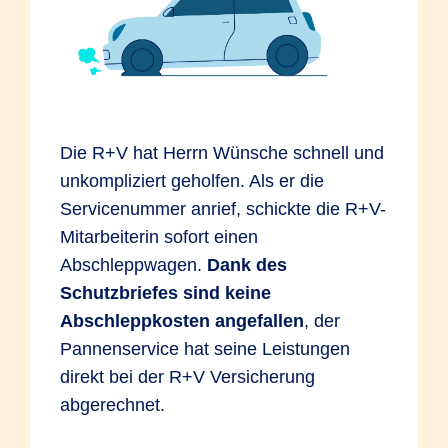
So bleibt es bei einer Rückstufung von
Versagen von Mess-, Regel- oder
SF-Klasse 14 in SF-Klasse 6*.
Sicherheitseinrichtungen. Aufspringen der
*Beispielrechnung gemäß
Motorhaube während der Fahrt, weil die
Einstufungstabelle 2018
Verriegelung nicht vollständig eingerastet
war. Ein Reifen platzt und beschädigt das
Die R+V hat Herrn Wünsche schnell und
Fahrzeug.
unkompliziert geholfen. Als er die
Bruchschaden
Servicenummer anrief, schickte die R+V-
Mitarbeiterin sofort einen
In der KEX sind reine Bruchschäden ohne
Abschleppwagen.
Dank des
Einwirkung von außen versichert. Sie
Schutzbriefes sind keine
beruhen auf Materialfehlern oder
Abschleppkosten angefallen
, der
Überbeanspruchung.
Beispiele:
Das
Pannenservice hat seine Leistungen
Fahrzeug wird überladen und dadurch
direkt bei der R+V Versicherung
kommt es zu einem Achsbruch. Die
abgerechnet.
Radaufhängung bricht aufgrund eines
Materialfehlers außerhalb der Garantie.