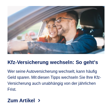
Kfz-Versicherung wechseln: So geht's
Au
Ko
Wer seine Autoversicherung wechselt, kann häufig
Geld sparen. Mit diesen Tipps wechseln Sie Ihre Kfz-
Wan
Versicherung auch unabhängig von der jährlichen
wel
Frist.
Erf
Aut
Zum Artikel
Zum