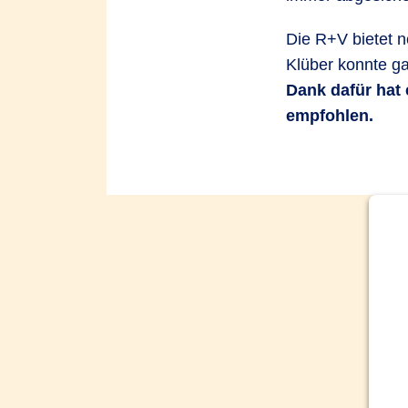
Betriebsschaden
Die R+V bietet n
Betriebsschäden sind Schäden, welc
Klüber konnte ga
Betanken des Fahrzeuges wird der T
Dank dafür hat
Schaden am Fahrzeug. Versagen von 
empfohlen.
der Fahrt, weil die Verriegelung nich
Bruchschaden
In der KEX sind reine Bruchschäden 
Überbeanspruchung.
Beispiele:
Das 
Radaufhängung bricht aufgrund eines
* Nähere Informationen zu den eing