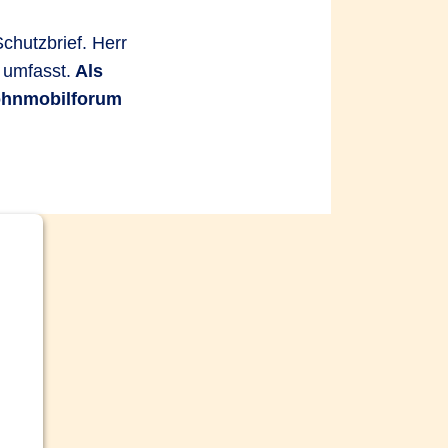
chutzbrief. Herr
n.
Beispiele:
Nach dem
 umfasst.
Als
eim Losfahren entsteht ein
Wohnmobilforum
ngen der Motorhaube während
hädigt das Fahrzeug.
Materialfehlern oder
em Achsbruch. Die
bedingungen.