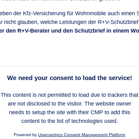
eben der Kfz-Versicherung für Wohnmobile auch einen S
he durch Bedienungsfehler oder Materialfehler entstehe
r nicht glauben, welche Leistungen der R+V-Schutzbrief
ankschlauch nicht aus dem Tank des Autos genommen. B
 er den R+V-Berater und den Schutzbrief in einem 
Mess-, Regel- oder Sicherheitseinrichtungen. Aufspri
t vollständig eingerastet war. Ein Reifen platzt und besc
ohne Einwirkung von außen versichert. Sie beruhen auf 
We need your consent to load the service!
Fahrzeug wird überladen und dadurch kommt es zu ein
 Materialfehlers außerhalb der Garantie.
This content is not permitted to load due to trackers that
eschlossenen Bauteilen finden Sie in den Versicherungs
are not disclosed to the visitor. The website owner
needs to setup the site with their CMP to add this
content to the list of technologies used.
Powered by
Usercentrics Consent Management Platform