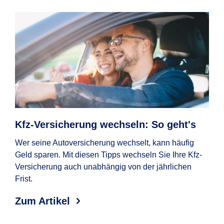
Kfz-Versicherung wechseln: So geht's
Au
Ko
Wer seine Autoversicherung wechselt, kann häufig
Geld sparen. Mit diesen Tipps wechseln Sie Ihre Kfz-
Wan
Versicherung auch unabhängig von der jährlichen
wel
Frist.
Erf
Aut
Zum Artikel
Zum