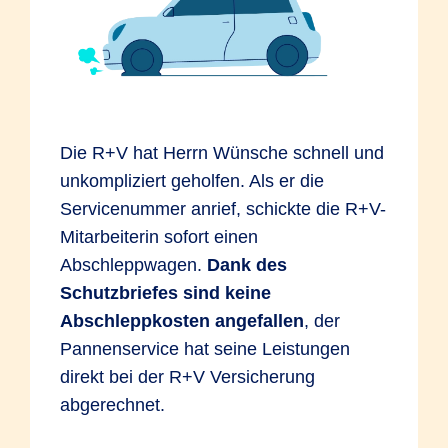
So bleibt es bei einer Rückstufung von
Versagen von Mess-, Regel- oder
SF-Klasse 14 in SF-Klasse 6*.
Sicherheitseinrichtungen. Aufspringen der
*Beispielrechnung gemäß
Motorhaube während der Fahrt, weil die
Einstufungstabelle 2018
Verriegelung nicht vollständig eingerastet
war. Ein Reifen platzt und beschädigt das
Die R+V hat Herrn Wünsche schnell und
Fahrzeug.
unkompliziert geholfen. Als er die
Bruchschaden
Servicenummer anrief, schickte die R+V-
Mitarbeiterin sofort einen
In der KEX sind reine Bruchschäden ohne
Abschleppwagen.
Dank des
Einwirkung von außen versichert. Sie
Schutzbriefes sind keine
beruhen auf Materialfehlern oder
Abschleppkosten angefallen
, der
Überbeanspruchung.
Beispiele:
Das
Pannenservice hat seine Leistungen
Fahrzeug wird überladen und dadurch
direkt bei der R+V Versicherung
kommt es zu einem Achsbruch. Die
abgerechnet.
Radaufhängung bricht aufgrund eines
Materialfehlers außerhalb der Garantie.