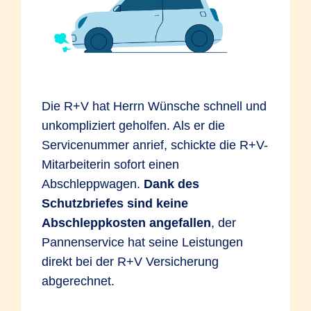
So bleibt es bei einer Rückstufung von
Versagen von Mess-, Regel- oder
SF-Klasse 14 in SF-Klasse 6*.
Sicherheitseinrichtungen. Aufspringen der
*Beispielrechnung gemäß
Motorhaube während der Fahrt, weil die
Einstufungstabelle 2018
Verriegelung nicht vollständig eingerastet
war. Ein Reifen platzt und beschädigt das
Die R+V hat Herrn Wünsche schnell und
Fahrzeug.
unkompliziert geholfen. Als er die
Bruchschaden
Servicenummer anrief, schickte die R+V-
Mitarbeiterin sofort einen
In der KEX sind reine Bruchschäden ohne
Abschleppwagen.
Dank des
Einwirkung von außen versichert. Sie
Schutzbriefes sind keine
beruhen auf Materialfehlern oder
Abschleppkosten angefallen
, der
Überbeanspruchung.
Beispiele:
Das
Pannenservice hat seine Leistungen
Fahrzeug wird überladen und dadurch
direkt bei der R+V Versicherung
kommt es zu einem Achsbruch. Die
abgerechnet.
Radaufhängung bricht aufgrund eines
Materialfehlers außerhalb der Garantie.