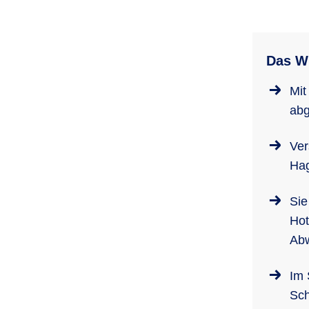
Das Wi
Mit
abg
Ver
Hag
Sie
Hot
Abw
Im 
Sch