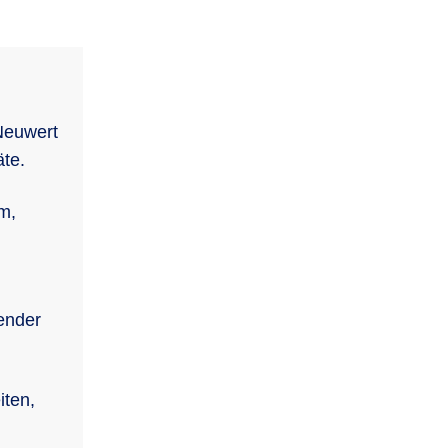
Neuwert
te.
m,
ender
iten,