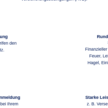
rung
Rund
rifen den
Finanzielle
z.
Feuer, Le
Hagel, Ein
enmeldung
Starke Lei
 bei Ihrem
z. B. Vers