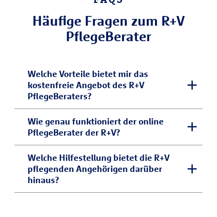
Häufige Fragen zum R+V
PflegeBerater
Welche Vorteile bietet mir das
kostenfreie Angebot des R+V
PflegeBeraters?
Der R+V PflegeBerater bietet Ihnen
Wie genau funktioniert der online
PflegeBerater der R+V?
wichtige Informationen und Formulare
rund um Ihre Pflegesituation. Die Inhalte
Der R+V PflegeBerater wird von einem
Welche Hilfestellung bietet die R+V
sind leicht verständlich formuliert und
pflegenden Angehörigen darüber
Team aus Experten gepflegt und
werden von unseren Experten regelmäßig
hinaus?
weiterentwickelt: Wir arbeiten stetig
geprüft und aktualisiert. Unser Ziel ist es,
daran, für Sie neue Lösungen anzubieten
Sie bei der Pflege eines pflegebedürftigen
Als Versicherungsanbieter erleben wir
und unseren Service zu erweitern. Für Sie
Angehörigen zu unterstützen und Ihnen