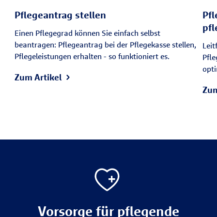
Pflegeantrag stellen
Pfl
pf
Einen Pflegegrad können Sie einfach selbst
beantragen: Pflegeantrag bei der Pflegekasse stellen,
Leit
Pflegeleistungen erhalten - so funktioniert es.
Pfle
opti
Zum Artikel
Zum
Vorsorge für pflegende