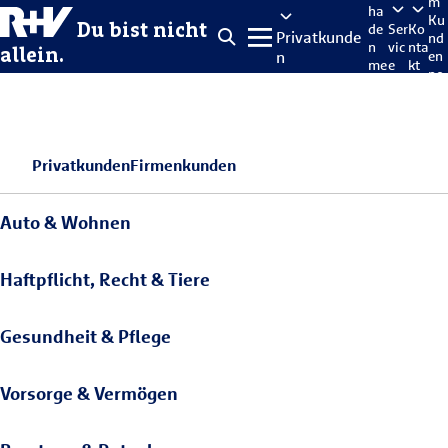
m
ha
Ku
Du bist nicht
de
Ser
Ko
Privatkunde
nd
n
vic
nta
allein.
n
en
me
e
kt
po
lde
rta
n
l
Privatkunden
Firmenkunden
Auto & Wohnen
Haftpflicht, Recht & Tiere
Gesundheit & Pflege
Vorsorge & Vermögen