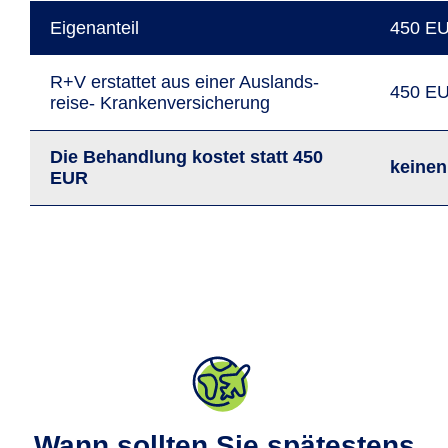
Eigen­anteil
450 E
R+V erstattet aus einer Auslands­
450 E
reise- Kranken­versiche­rung
Die Behand­lung kostet statt 450
keinen
EUR
Wann sollten Sie spätestens