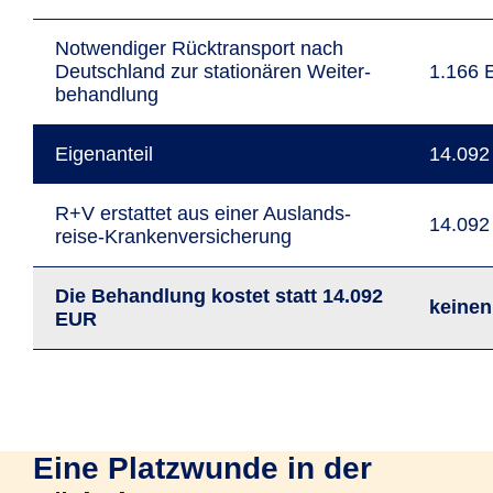
Not­wen­diger Rück­trans­port nach
Deutsch­land zur stationären Weiter­
1.166
behand­lung
Eigen­anteil
14.09
R+V erstattet aus einer Auslands­
14.09
reise-Kranken­versiche­rung
Die Behand­lung kostet statt 14.092
keinen
EUR
Eine Platzwunde in der