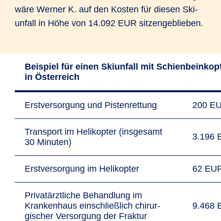
wäre Werner K. auf den Kosten für diesen Ski­
unfall in Höhe von 14.092 EUR sitzen­geblieben.
Beispiel für einen Ski­unfall mit Schien­bein­kopf­
in Öster­reich
Erst­ver­sor­gung und Pis­ten­ret­tung
200 E
Trans­port im Heli­kopter (insge­samt
3.196
30 Minuten)
Erst­versor­gung im Heli­kopter
62 EU
Privat­ärztl­iche Behand­lung im
Kranken­haus ein­schließ­lich chirur­
9.468
gischer Versor­gung der Fraktur