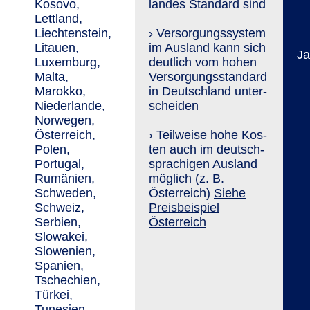
Kosovo,
landes Stan­dard sind
Lettland,
Liechtenstein,
› Versorgungs­system
Litauen,
im Ausland kann sich
Ja
Luxemburg,
deutlich vom hohen
Malta,
Versorgungs­standard
Marokko,
in Deutschland unter­
Niederlande,
scheiden
Norwegen,
Österreich,
› Teilweise hohe Kos­
Polen,
ten auch im deutsch­
Portugal,
sprachigen Ausland
Rumänien,
möglich (z. B.
Schweden,
Österreich)
Siehe
Schweiz,
Preisbeispiel
Serbien,
Österreich
Slowakei,
Slowenien,
Spanien,
Tschechien,
Türkei,
Tunesien,