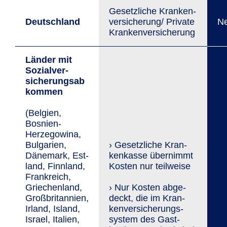
Gesetzliche Kranken­
Deutschland
versicherung/ Private
Ne
Kranken­versicherung
Länder mit
Sozial­ver­
sicherungsab
kommen
(Belgien,
Bosnien-
Herzegowina,
Bul­gar­ien,
› Gesetzliche Kran­
Däne­mark, Est­
ken­kasse übernimmt
land, Finn­land,
Kosten nur teilweise
Frank­reich,
Griechen­land,
› Nur Kosten ab­ge­
Großbritannien,
deckt, die im Kran­
Irland, Island,
ken­versi­­che­rungs­
Israel, Italien,
system des Gast­