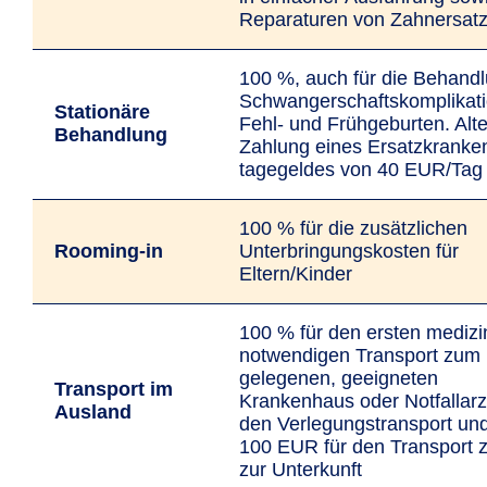
Reparaturen von Zahnersat
100 %, auch für die Behand
Schwanger­schafts­­kompli­­kat
Stationäre
Fehl- und Früh­geburten. Alte
Behandlung
Zahlung eines Ersatz­kranke
tagegeldes von 40 EUR/Tag
100 % für die zusätzlichen
Rooming-in
Unterbringungs­kosten für
Eltern/Kinder
100 % für den ersten medizi
notwendigen Transport zum 
gelegenen, geeigneten
Transport im
Krankenhaus oder Notfallarzt
Ausland
den Verlegungs­transport un
100 EUR für den Transport 
zur Unterkunft