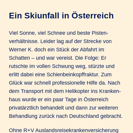
Ein Skiunfall in Österreich
Viel Sonne, viel Schnee und beste Pisten­
verhält­nisse. Leider lag auf der Strecke von
Werner K. doch ein Stück der Abfahrt im
Schatten – und war vereist. Die Folge: Er
rutschte im vollen Schwung weg, stürzte und
erlitt dabei eine Schien­bein­kopf­fraktur. Zum
Glück war schnell professio­nelle Hilfe da. Nach
dem Trans­port mit dem Heli­kopter ins Kranken­
haus wurde er ein paar Tage in Öster­reich
privat­ärztlich behandelt und dann zur weiteren
Behand­lung zurück nach Deutsch­land gebracht.
Ohne R+V Auslands­reise­kranken­versicherung