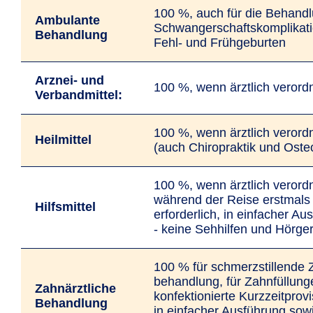
100 %, auch für die Behand
Ambulante
Schwanger­schafts­­kompli­­­kat
Behandlung
Fehl- und Frühgeburten
Arznei- und
100 %, wenn ärztlich verord
Verband­mittel:
100 %, wenn ärztlich verord
Heilmittel
(auch Chiropraktik und Oste
100 %, wenn ärztlich verord
während der Reise erstmals
Hilfsmittel
erforderlich, in einfacher Au
- keine Seh­hilfen und Hör­ge
100 % für schmerz­stillende 
behandlung, für Zahn­füllun
Zahnärztliche
konfek­tionierte Kurzzeit­prov
Behandlung
in einfacher Ausführung sowi