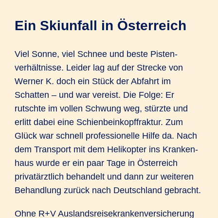
Ein Skiunfall in Österreich
Viel Sonne, viel Schnee und beste Pisten­
verhält­nisse. Leider lag auf der Strecke von
Werner K. doch ein Stück der Abfahrt im
Schatten – und war vereist. Die Folge: Er
rutschte im vollen Schwung weg, stürzte und
erlitt dabei eine Schien­bein­kopf­fraktur. Zum
Glück war schnell professio­nelle Hilfe da. Nach
dem Trans­port mit dem Heli­kopter ins Kranken­
haus wurde er ein paar Tage in Öster­reich
privat­ärztlich behandelt und dann zur weiteren
Behand­lung zurück nach Deutsch­land gebracht.
Ohne R+V Auslands­reise­kranken­versicherung