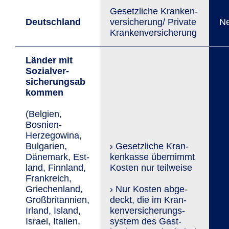
Gesetzliche Kranken­
Deutschland
versicherung/ Private
Ne
Kranken­versicherung
Länder mit
Sozial­ver­
sicherungsab
kommen
(Belgien,
Bosnien-
Herzegowina,
Bul­gar­ien,
› Gesetzliche Kran­
Däne­mark, Est­
ken­kasse übernimmt
land, Finn­land,
Kosten nur teilweise
Frank­reich,
Griechen­land,
› Nur Kosten ab­ge­
Großbritannien,
deckt, die im Kran­
Irland, Island,
ken­versi­­che­rungs­
Israel, Italien,
system des Gast­