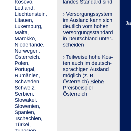
Kosovo,
landes Stan­dard sind
Lettland,
Liechtenstein,
› Versorgungs­system
Litauen,
im Ausland kann sich
Ja
Luxemburg,
deutlich vom hohen
Malta,
Versorgungs­standard
Marokko,
in Deutschland unter­
Niederlande,
scheiden
Norwegen,
Österreich,
› Teilweise hohe Kos­
Polen,
ten auch im deutsch­
Portugal,
sprachigen Ausland
Rumänien,
möglich (z. B.
Schweden,
Österreich)
Siehe
Schweiz,
Preisbeispiel
Serbien,
Österreich
Slowakei,
Slowenien,
Spanien,
Tschechien,
Türkei,
Tunesien,