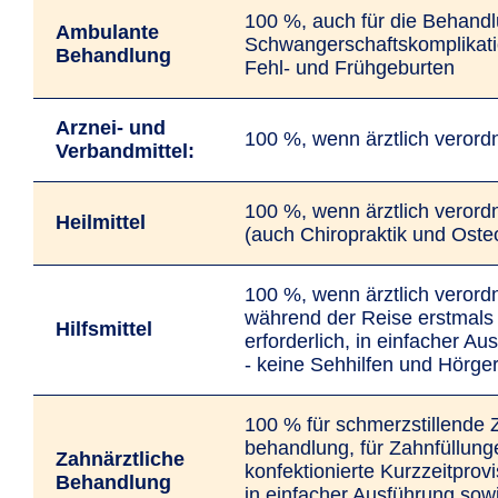
100 %, auch für die Behand
Ambulante
Schwanger­schafts­­kompli­­­kat
Behandlung
Fehl- und Frühgeburten
Arznei- und
100 %, wenn ärztlich verord
Verband­mittel:
100 %, wenn ärztlich verord
Heilmittel
(auch Chiropraktik und Oste
100 %, wenn ärztlich verord
während der Reise erstmals
Hilfsmittel
erforderlich, in einfacher Au
- keine Seh­hilfen und Hör­ge
100 % für schmerz­stillende 
behandlung, für Zahn­füllun
Zahnärztliche
konfek­tionierte Kurzzeit­prov
Behandlung
in einfacher Ausführung sowi