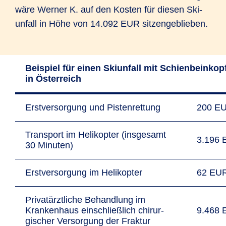
wäre Werner K. auf den Kosten für diesen Ski­
unfall in Höhe von 14.092 EUR sitzen­geblieben.
Beispiel für einen Ski­unfall mit Schien­bein­kopf­
in Öster­reich
Erst­ver­sor­gung und Pis­ten­ret­tung
200 E
Trans­port im Heli­kopter (insge­samt
3.196
30 Minuten)
Erst­versor­gung im Heli­kopter
62 EU
Privat­ärztl­iche Behand­lung im
Kranken­haus ein­schließ­lich chirur­
9.468
gischer Versor­gung der Fraktur