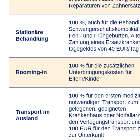
Reparaturen von Zahnersat
100 %, auch für die Behand
Schwanger­schafts­­kompli­­kat
Stationäre
Fehl- und Früh­geburten. Alte
Behandlung
Zahlung eines Ersatz­kranke
tagegeldes von 40 EUR/Tag
100 % für die zusätzlichen
Rooming-in
Unterbringungs­kosten für
Eltern/Kinder
100 % für den ersten medizi
notwendigen Transport zum 
gelegenen, geeigneten
Transport im
Krankenhaus oder Notfallarzt
Ausland
den Verlegungs­transport un
100 EUR für den Transport 
zur Unterkunft