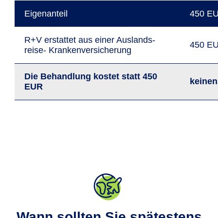
Eigen­anteil
450 E
R+V erstattet aus einer Auslands­
450 E
reise- Kranken­versiche­rung
Die Behand­lung kostet statt 450
keinen
EUR
Wann sollten Sie spätestens