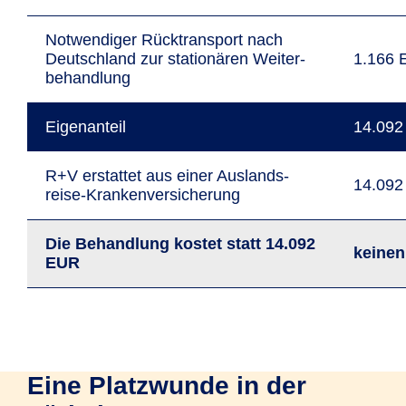
Not­wen­diger Rück­trans­port nach
Deutsch­land zur stationären Weiter­
1.166
behand­lung
Eigen­anteil
14.09
R+V erstattet aus einer Auslands­
14.09
reise-Kranken­versiche­rung
Die Behand­lung kostet statt 14.092
keinen
EUR
Eine Platzwunde in der