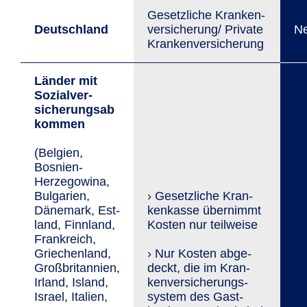
Gesetzliche Kranken­
Deutschland
versicherung/ Private
Ne
Kranken­versicherung
Länder mit
Sozial­ver­
sicherungsab
kommen
(Belgien,
Bosnien-
Herzegowina,
Bul­gar­ien,
› Gesetzliche Kran­
Däne­mark, Est­
ken­kasse übernimmt
land, Finn­land,
Kosten nur teilweise
Frank­reich,
Griechen­land,
› Nur Kosten ab­ge­
Großbritannien,
deckt, die im Kran­
Irland, Island,
ken­versi­­che­rungs­
Israel, Italien,
system des Gast­