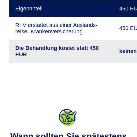
Eigen­anteil
450 E
R+V erstattet aus einer Auslands­
450 E
reise- Kranken­versiche­rung
Die Behand­lung kostet statt 450
keinen
EUR
Wann sollten Sie spätestens