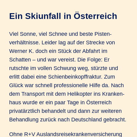
Ein Skiunfall in Österreich
Viel Sonne, viel Schnee und beste Pisten­
verhält­nisse. Leider lag auf der Strecke von
Werner K. doch ein Stück der Abfahrt im
Schatten – und war vereist. Die Folge: Er
rutschte im vollen Schwung weg, stürzte und
erlitt dabei eine Schien­bein­kopf­fraktur. Zum
Glück war schnell professio­nelle Hilfe da. Nach
dem Trans­port mit dem Heli­kopter ins Kranken­
haus wurde er ein paar Tage in Öster­reich
privat­ärztlich behandelt und dann zur weiteren
Behand­lung zurück nach Deutsch­land gebracht.
Ohne R+V Auslands­reise­kranken­versicherung