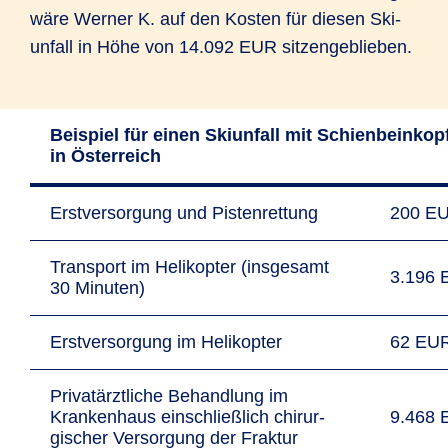
wäre Werner K. auf den Kosten für diesen Ski­
unfall in Höhe von 14.092 EUR sitzen­geblieben.
Beispiel für einen Ski­unfall mit Schien­bein­kopf­
in Öster­reich
Erst­ver­sor­gung und Pis­ten­ret­tung
200 E
Trans­port im Heli­kopter (insge­samt
3.196
30 Minuten)
Erst­versor­gung im Heli­kopter
62 EU
Privat­ärztl­iche Behand­lung im
Kranken­haus ein­schließ­lich chirur­
9.468
gischer Versor­gung der Fraktur