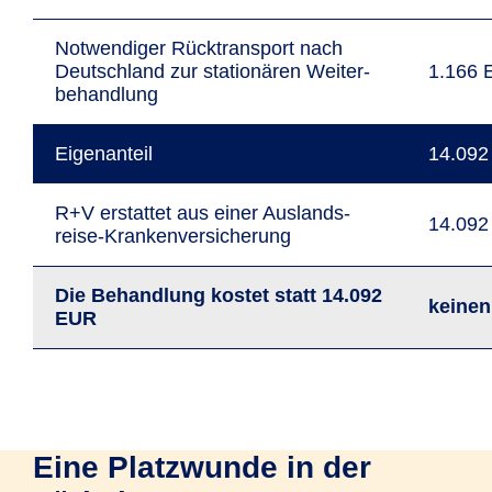
Not­wen­diger Rück­trans­port nach
Deutsch­land zur stationären Weiter­
1.166
behand­lung
Eigen­anteil
14.09
R+V erstattet aus einer Auslands­
14.09
reise-Kranken­versiche­rung
Die Behand­lung kostet statt 14.092
keinen
EUR
Eine Platzwunde in der