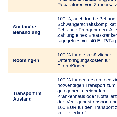
Reparaturen von Zahnersat
100 %, auch für die Behand
Schwanger­schafts­­kompli­­kat
Stationäre
Fehl- und Früh­geburten. Alte
Behandlung
Zahlung eines Ersatz­kranke
tagegeldes von 40 EUR/Tag
100 % für die zusätzlichen
Rooming-in
Unterbringungs­kosten für
Eltern/Kinder
100 % für den ersten medizi
notwendigen Transport zum 
gelegenen, geeigneten
Transport im
Krankenhaus oder Notfallarzt
Ausland
den Verlegungs­transport un
100 EUR für den Transport 
zur Unterkunft