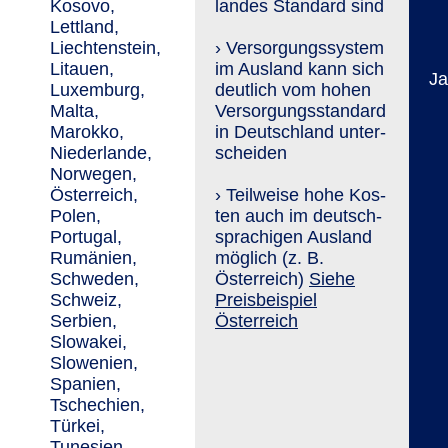
Kosovo,
landes Stan­dard sind
Lettland,
Liechtenstein,
› Versorgungs­system
Litauen,
im Ausland kann sich
Ja
Luxemburg,
deutlich vom hohen
Malta,
Versorgungs­standard
Marokko,
in Deutschland unter­
Niederlande,
scheiden
Norwegen,
Österreich,
› Teilweise hohe Kos­
Polen,
ten auch im deutsch­
Portugal,
sprachigen Ausland
Rumänien,
möglich (z. B.
Schweden,
Österreich)
Siehe
Schweiz,
Preisbeispiel
Serbien,
Österreich
Slowakei,
Slowenien,
Spanien,
Tschechien,
Türkei,
Tunesien,