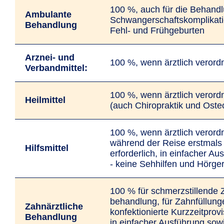
100 %, auch für die Behand
Ambulante
Schwanger­schafts­­kompli­­­kat
Behandlung
Fehl- und Frühgeburten
Arznei- und
100 %, wenn ärztlich verord
Verband­mittel:
100 %, wenn ärztlich verord
Heilmittel
(auch Chiropraktik und Oste
100 %, wenn ärztlich verord
während der Reise erstmals
Hilfsmittel
erforderlich, in einfacher Au
- keine Seh­hilfen und Hör­ge
100 % für schmerz­stillende 
behandlung, für Zahn­füllun
Zahnärztliche
konfek­tionierte Kurzzeit­prov
Behandlung
in einfacher Ausführung sowi