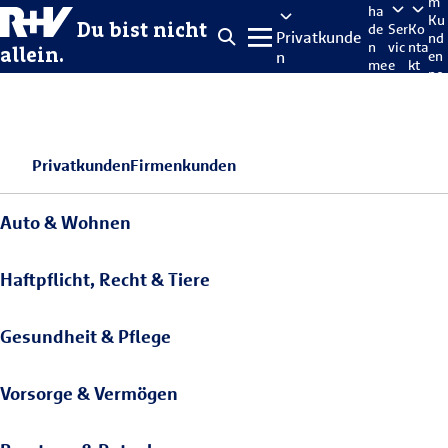
m
ha
Ku
Du bist nicht
de
Ser
Ko
Privatkunde
nd
n
vic
nta
allein.
n
en
me
e
kt
po
lde
rta
n
l
Privatkunden
Firmenkunden
Auto & Wohnen
Haftpflicht, Recht & Tiere
Gesundheit & Pflege
Vorsorge & Vermögen