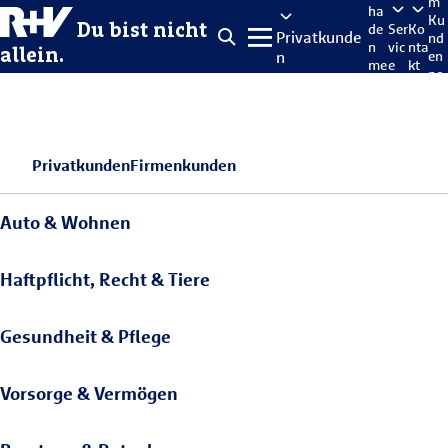
m
ha
Ku
Du bist nicht
de
Ser
Ko
Privatkunde
nd
n
vic
nta
allein.
n
en
me
e
kt
po
lde
rta
n
l
Privatkunden
Firmenkunden
Auto & Wohnen
Haftpflicht, Recht & Tiere
Gesundheit & Pflege
Vorsorge & Vermögen