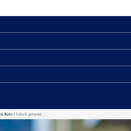
ms Auto
Falsch getankt