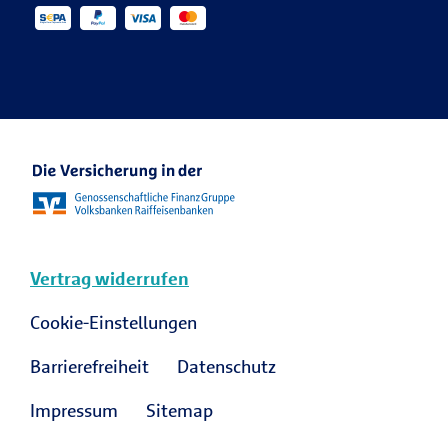
Kontakt für die Medien
Veranstaltungen
R+V Re
Ansprechpartner Karriere
R+V Karriere Blog
Vertrag widerrufen
Cookie-Einstellungen
Barrierefreiheit
Datenschutz
Impressum
Sitemap