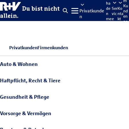
m
ha
Ku
Du bist nicht
de
Ser
Ko
Privatkunde
nd
n
vic
nta
allein.
n
en
me
e
kt
po
lde
rta
n
l
Privatkunden
Firmenkunden
Auto & Wohnen
Haftpflicht, Recht & Tiere
Gesundheit & Pflege
Vorsorge & Vermögen