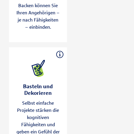
Backen können Sie
Gerüche und
Ihren Angehörigen –
Handgriffe aus der
je nach Fähigkeiten
Kindheit. Das
– einbinden.
Kneten von Teig,
Formen von
Plätzchen oder
einfaches Rühren
stärken motorische
Fähigkeiten, wecken
Basteln und
vertraute
Dekorieren
Erinnerungen.
Kreative und
Basteln und
handwerkliche
Dekorieren
Tätigkeiten wie
Selbst einfache
Basteln, Malen oder
Projekte stärken die
Arbeiten mit Wolle
kognitiven
fördern die Motorik,
Fähigkeiten und
bieten
geben ein Gefühl der
Sinneserfahrungen