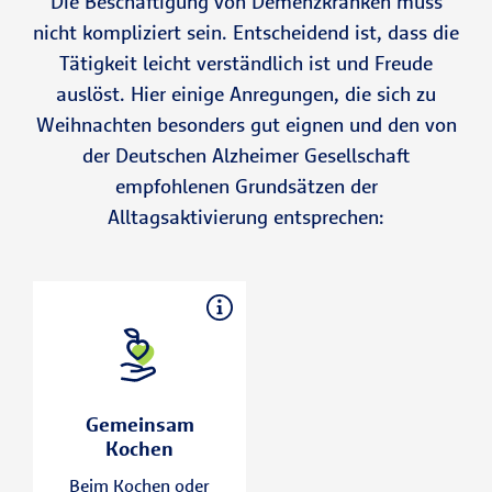
Die Beschäftigung von Demenzkranken muss
nicht kompliziert sein. Entscheidend ist, dass die
Tätigkeit leicht verständlich ist und Freude
auslöst. Hier einige Anregungen, die sich zu
Weihnachten besonders gut eignen und den von
der Deutschen Alzheimer Gesellschaft
empfohlenen Grundsätzen der
Alltagsaktivierung entsprechen:
Gemeinsam
Kochen
Viele Menschen mit
Gemeinsam
einer Demenz
Kochen
erinnern sich
Beim Kochen oder
besonders gut an