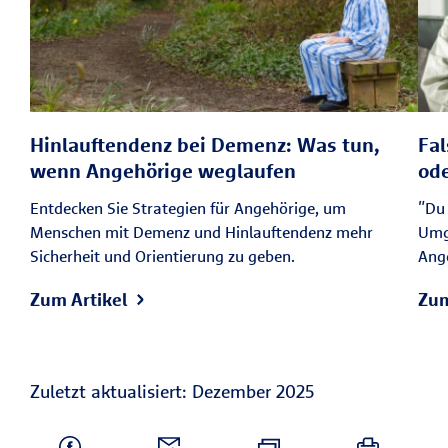
Angehörige können Sie
Beschäftigungsangeboten am besten
gerecht werden, indem Sie auf
Belastbarkeit, kognitive Möglichkeiten
und motorische Fähigkeiten achten – und
Hinlauftendenz bei Demenz: Was tun,
Fa
vor allem darauf, was Ihrem Angehörigen
wenn Angehörige weglaufen
ode
guttut.
Entdecken Sie Strategien für Angehörige, um
"Du 
Menschen mit Demenz und Hinlauftendenz mehr
Umg
Sicherheit und Orientierung zu geben.
Ang
Zum Artikel
Zum
Zuletzt aktualisiert: Dezember 2025