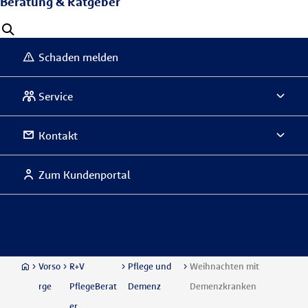
Beratung & Ratgeber
Schaden melden
Service
Kontakt
Zum Kundenportal
Vorso
R+V
Pflege und
Weihnachten mit
rge
PflegeBerat
Demenz
Demenzkranken
er