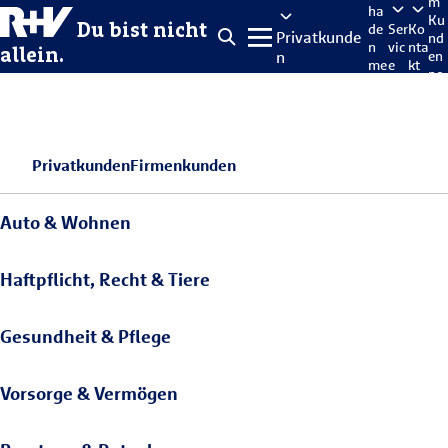
m
ha
Ku
Du bist nicht
de
Ser
Ko
Privatkunde
nd
n
vic
nta
allein.
n
en
me
e
kt
po
lde
rta
n
l
Privatkunden
Firmenkunden
Auto & Wohnen
Haftpflicht, Recht & Tiere
Gesundheit & Pflege
Vorsorge & Vermögen