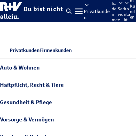
m
ha
Ku
Du bist nicht
de
Ser
Ko
Privatkunde
nd
n
vic
nta
allein.
n
en
me
e
kt
po
lde
rta
n
l
Privatkunden
Firmenkunden
Auto & Wohnen
Haftpflicht, Recht & Tiere
Gesundheit & Pflege
Vorsorge & Vermögen