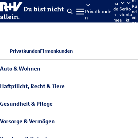
m
ha
Ku
Du bist nicht
de
Ser
Ko
Privatkunde
nd
n
vic
nta
allein.
n
en
me
e
kt
po
lde
rta
n
l
Privatkunden
Firmenkunden
Auto & Wohnen
Haftpflicht, Recht & Tiere
Gesundheit & Pflege
Vorsorge & Vermögen