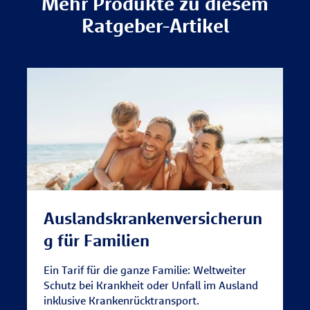
Mehr Produkte zu diesem
Vorratsdosen,
Ratgeber-Artikel
Schlafsack,
Reisebett,
Kinderwagen,
Sonnenschirm,
Babyphone,
Spucktücher,
Handtücher
Auslandskrankenversicherun
g für Familien
Ein Tarif für die ganze Familie: Weltweiter
Schutz bei Krankheit oder Unfall im Ausland
inklusive Krankenrücktransport.