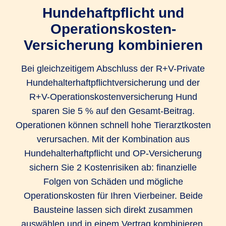
Nutzung für nebenberufliche /
Hundehaftpflicht und
selbstständige Tätigkeiten
bis zu 10.000
Operationskosten-
EUR
bis 6.000 EUR
bis 24.000 EUR
Versicherung kombinieren
Bruttojahresumsatz
Bruttojahresumsatz
Kosten für Notunterbringung in einer
Bei gleichzeitigem Abschluss der R+V-Private
Hundepension
Hundehalterhaftpflichtversicherung und der
bis zu 10.000
R+V-Operationskostenversicherung Hund
EUR
sparen Sie 5 % auf den Gesamt-Beitrag.
Operationen können schnell hohe Tierarztkosten
Kosten für Nottötung und Bestattung
verursachen. Mit der Kombination aus
nach einem Versicherungsfall
Hundehalterhaftpflicht und OP-Versicherung
bis 10.000
sichern Sie 2 Kostenrisiken ab: finanzielle
EUR
Folgen von Schäden und mögliche
Operationskosten für Ihren Vierbeiner. Beide
Hundediebstahl
Bausteine lassen sich direkt zusammen
auswählen und in einem Vertrag kombinieren.
bis 10.000