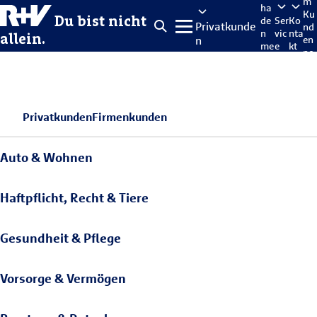
m
ha
Ku
Du bist nicht
de
Ser
Ko
Privatkunde
nd
n
vic
nta
allein.
n
en
me
e
kt
po
lde
rta
n
l
Privatkunden
Firmenkunden
Auto & Wohnen
Haftpflicht, Recht & Tiere
Gesundheit & Pflege
Vorsorge & Vermögen