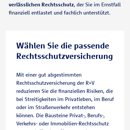
verlässlichen Rechtsschutz
, der Sie im Ernstfall
So erhalten Sie rechtliche Unterstützung
finanziell entlastet und fachlich unterstützt.
Telefonische Rechtsberatung und
genau dort, wo Konflikte häufig
Mediation
besonders komplex werden.
Viele Konflikte lassen sich früh
Vorteile des R+V-Immobilien-
klären. Die R+V bietet schnelle
Wählen Sie die passende
Rechtsschutzes:
rechtliche Orientierung und
Rechtsschutzversicherung
unterstützt einvernehmliche
Lösungen.
Sicherheit bei rechtlichen
Konflikten rund um Ihr Objekt
Mit einer gut abgestimmten
Ganz gleich, ob es mit Vermieter,
Rechtsschutzversicherung der R+V
Mieter, Nachbarn oder der
reduzieren Sie die finanziellen Risiken, die
Zum Verkehrsrechtsschutz
Hausverwaltung zu Konflikten
bei Streitigkeiten im Privatleben, im Beruf
kommt: Der R+V-Immobilien-
oder im Straßenverkehr entstehen
Rechtsschutz schützt Sie bei
können. Die Bausteine Privat-, Berufs-,
Termin vereinbaren
rechtlichen Auseinandersetzungen
Verkehrs- oder Immobilien-Rechtsschutz
rund um Haus, Wohnung oder