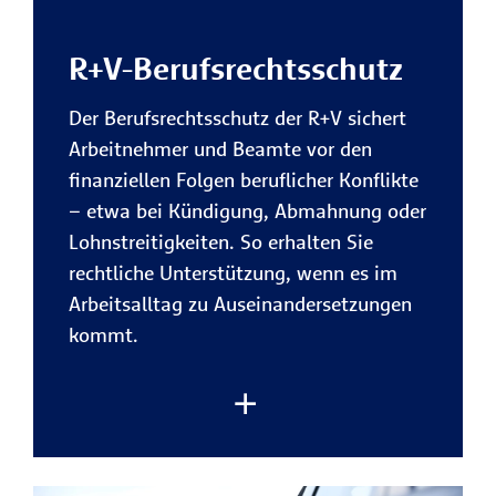
Vorteile des R+V-Privatrechtsschutzes:
R+V-Berufsrechtsschutz
Kostenübernahme bei privaten
Rechtsstreitigkeiten
Der Berufsrechtsschutz der R+V sichert
Die R+V trägt die gesetzlichen
Arbeitnehmer und Beamte vor den
Kosten für Anwalt, Gericht,
finanziellen Folgen beruflicher Konflikte
Gutachter und Zeugen sowie
– etwa bei Kündigung, Abmahnung oder
gegebenenfalls die vom Gericht
Lohnstreitigkeiten. So erhalten Sie
festgesetzen Kosten der Gegenseite
rechtliche Unterstützung, wenn es im
– für maximale finanzielle Sicherheit
Arbeitsalltag zu Auseinandersetzungen
im privaten Alltag.
kommt.
Schutz bei Streitigkeiten rund um
Verträge
Ob Onlinebestellung,
Handwerkerleistung, Reisebuchung