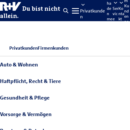
m
ha
Ku
Du bist nicht
de
Ser
Ko
Privatkunde
nd
n
vic
nta
allein.
n
en
me
e
kt
po
lde
rta
n
l
Privatkunden
Firmenkunden
Auto & Wohnen
Haftpflicht, Recht & Tiere
Gesundheit & Pflege
Vorsorge & Vermögen