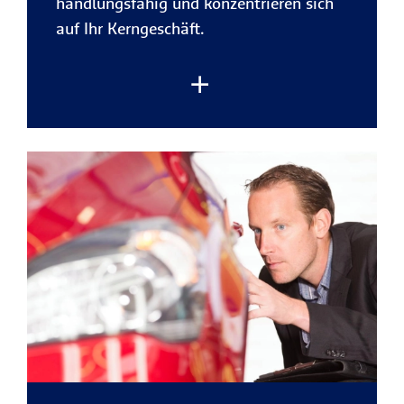
handlungsfähig und konzentrieren sich
auf Ihr Kerngeschäft.
Rechtsstreitigkeiten gehören heute zum
Unternehmensalltag – ob mit
Geschäftspartnern, im Arbeitsrecht oder
gegenüber Behörden.
Schnelles Handeln
und
rechtliche Unterstützung
sind dann
entscheidend. Mit der R+V-
Rechtsschutzversicherung gestalten Sie
Ihren Versicherungsschutz flexibel und
sichern Ihr Unternehmen sowie Ihre