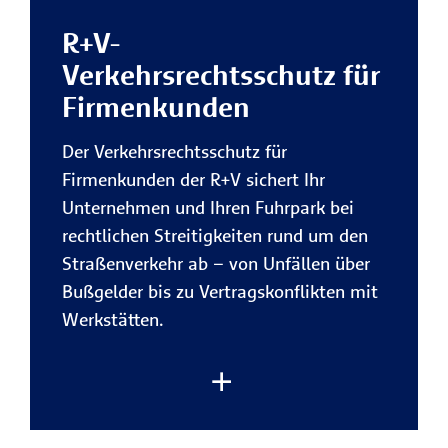
Mitarbeiter zuverlässig ab.
R+V-
Vorteile der R+V-
Verkehrsrechtsschutz für
Rechtsschutzversicherung für
Firmenkunden
Firmenkunden:
Der Verkehrsrechtsschutz für
Sicherheit bei rechtlichen
Firmenkunden der R+V sichert Ihr
Konflikten im Geschäftsalltag
Unternehmen und Ihren Fuhrpark bei
Mit der R+V erhalten Sie finanzielle
rechtlichen Streitigkeiten rund um den
Rückendeckung, wenn es in
Straßenverkehr ab – von Unfällen über
Vertragsangelegenheiten,
Bußgelder bis zu Vertragskonflikten mit
arbeitsrechtliche Streitigkeiten
oder
Werkstätten.
bei behördlichen
Auseinandersetzungen um Ihre
Rechte geht.