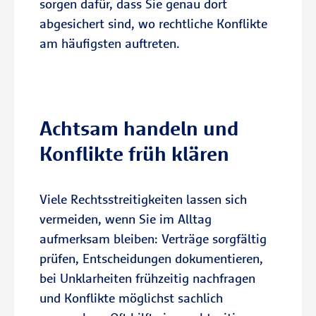
sorgen dafür, dass Sie genau dort
Grundstück.
abgesichert sind, wo rechtliche Konflikte
am häufigsten auftreten.
Schutz für Mieter, Eigentümer und
Vermieter
Der Immobilien-Rechtsschutz kann
je nach Tarif für selbstgenutzte oder
Achtsam handeln und
vermietete Immobilien
Konflikte früh klären
abgeschlossen werden.
Kostenübernahme für anwaltliche
Viele Rechtsstreitigkeiten lassen sich
und gerichtliche Schritte
vermeiden, wenn Sie im Alltag
Die R+V übernimmt die gesetzlichen
aufmerksam bleiben: Verträge sorgfältig
Gebühren eines Rechtsverfahrens –
prüfen, Entscheidungen dokumentieren,
und gibt Ihnen im Streitfall
bei Unklarheiten frühzeitig nachfragen
finanzielle Planungssicherheit.
und Konflikte möglichst sachlich