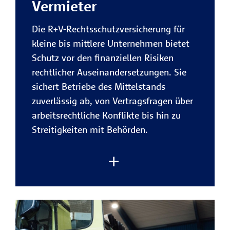
Vermieter
Umfassender Schutz für Ihren
Sicherheit im Team.
Firmenfuhrpark
Die R+V-Rechtsschutzversicherung für
Rechtliche Risiken rund um Ihre
kleine bis mittlere Unternehmen bietet
gewerblich und privat genutzten
Schutz vor den finanziellen Risiken
Fahrzeuge sind bestens abgesichert
Zur Rechtsschutzversicherung
rechtlicher Auseinandersetzungen. Sie
– von Unfällen bis
für Firmenkunden
sichert Betriebe des Mittelstands
Vertragsstreitigkeiten.
zuverlässig ab, von Vertragsfragen über
arbeitsrechtliche Konflikte bis hin zu
Jetzt beraten lassen
Finanzielle Entlastung bei
Streitigkeiten mit Behörden.
Rechtskonflikten
Die R+V übernimmt die gesetzlichen
Gebühren eines Rechtsstreits, damit
Sie sich auf Ihr Geschäft
konzentrieren können.
Im unternehmerischen Alltag entstehen
Schutz für Fahrer und Insassen
rechtliche Konflikte oft schneller als