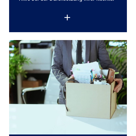
Die
private Rechtsschutzversicherung der
R+V
übernimmt die typischen Kosten
eines Rechtsstreits
. Damit können Sie
Ihr Anliegen verfolgen, ohne finanzielle
Risiken einzugehen.
Besonders hilfreich ist der
Schutz bei
alltäglichen Situationen:
zum Beispiel
bei Ärger mit Onlinekäufen,
Reiseveranstaltern und Handwerkern.