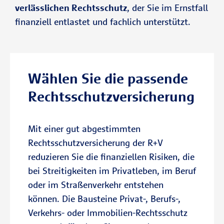
verlässlichen Rechtsschutz
, der Sie im Ernstfall
So erhalten Sie rechtliche Unterstützung
finanziell entlastet und fachlich unterstützt.
Telefonische Rechtsberatung und
genau dort, wo Konflikte häufig
Mediation
besonders komplex werden.
Viele Konflikte lassen sich früh
Vorteile des R+V-Immobilien-
klären. Die R+V bietet schnelle
Wählen Sie die passende
Rechtsschutzes:
rechtliche Orientierung und
Rechtsschutzversicherung
unterstützt einvernehmliche
Lösungen.
Sicherheit bei rechtlichen
Konflikten rund um Ihr Objekt
Mit einer gut abgestimmten
Ganz gleich, ob es mit Vermieter,
Rechtsschutzversicherung der R+V
Mieter, Nachbarn oder der
reduzieren Sie die finanziellen Risiken, die
Zum Verkehrsrechtsschutz
Hausverwaltung zu Konflikten
bei Streitigkeiten im Privatleben, im Beruf
kommt: Der R+V-Immobilien-
oder im Straßenverkehr entstehen
Rechtsschutz schützt Sie bei
können. Die Bausteine Privat-, Berufs-,
Termin vereinbaren
rechtlichen Auseinandersetzungen
Verkehrs- oder Immobilien-Rechtsschutz
rund um Haus, Wohnung oder