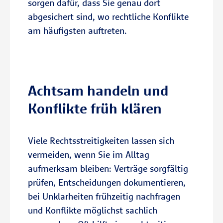
sorgen dafür, dass Sie genau dort
Grundstück.
abgesichert sind, wo rechtliche Konflikte
am häufigsten auftreten.
Schutz für Mieter, Eigentümer und
Vermieter
Der Immobilien-Rechtsschutz kann
je nach Tarif für selbstgenutzte oder
Achtsam handeln und
vermietete Immobilien
Konflikte früh klären
abgeschlossen werden.
Kostenübernahme für anwaltliche
Viele Rechtsstreitigkeiten lassen sich
und gerichtliche Schritte
vermeiden, wenn Sie im Alltag
Die R+V übernimmt die gesetzlichen
aufmerksam bleiben: Verträge sorgfältig
Gebühren eines Rechtsverfahrens –
prüfen, Entscheidungen dokumentieren,
und gibt Ihnen im Streitfall
bei Unklarheiten frühzeitig nachfragen
finanzielle Planungssicherheit.
und Konflikte möglichst sachlich