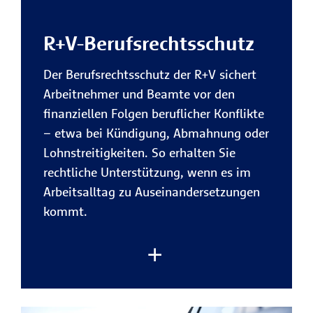
Vorteile des R+V-Privatrechtsschutzes:
R+V-Berufsrechtsschutz
Kostenübernahme bei privaten
Rechtsstreitigkeiten
Der Berufsrechtsschutz der R+V sichert
Die R+V trägt die gesetzlichen
Arbeitnehmer und Beamte vor den
Kosten für Anwalt, Gericht,
finanziellen Folgen beruflicher Konflikte
Gutachter und Zeugen sowie
– etwa bei Kündigung, Abmahnung oder
gegebenenfalls die vom Gericht
Lohnstreitigkeiten. So erhalten Sie
festgesetzen Kosten der Gegenseite
rechtliche Unterstützung, wenn es im
– für maximale finanzielle Sicherheit
Arbeitsalltag zu Auseinandersetzungen
im privaten Alltag.
kommt.
Schutz bei Streitigkeiten rund um
Verträge
Ob Onlinebestellung,
Handwerkerleistung, Reisebuchung