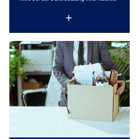
Die
private Rechtsschutzversicherung der
R+V
übernimmt die typischen Kosten
eines Rechtsstreits
. Damit können Sie
Ihr Anliegen verfolgen, ohne finanzielle
Risiken einzugehen.
Besonders hilfreich ist der
Schutz bei
alltäglichen Situationen:
zum Beispiel
bei Ärger mit Onlinekäufen,
Reiseveranstaltern und Handwerkern.