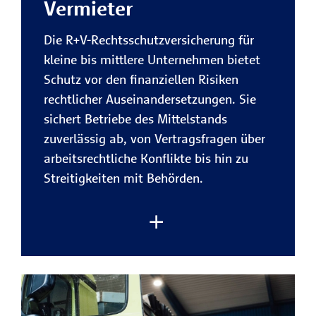
Vermieter
Umfassender Schutz für Ihren
Sicherheit im Team.
Firmenfuhrpark
Die R+V-Rechtsschutzversicherung für
Rechtliche Risiken rund um Ihre
kleine bis mittlere Unternehmen bietet
gewerblich und privat genutzten
Schutz vor den finanziellen Risiken
Fahrzeuge sind bestens abgesichert
Zur Rechtsschutzversicherung
rechtlicher Auseinandersetzungen. Sie
– von Unfällen bis
für Firmenkunden
sichert Betriebe des Mittelstands
Vertragsstreitigkeiten.
zuverlässig ab, von Vertragsfragen über
arbeitsrechtliche Konflikte bis hin zu
Jetzt beraten lassen
Finanzielle Entlastung bei
Streitigkeiten mit Behörden.
Rechtskonflikten
Die R+V übernimmt die gesetzlichen
Gebühren eines Rechtsstreits, damit
Sie sich auf Ihr Geschäft
konzentrieren können.
Im unternehmerischen Alltag entstehen
Schutz für Fahrer und Insassen
rechtliche Konflikte oft schneller als