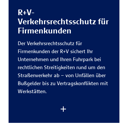
Mitarbeiter zuverlässig ab.
R+V-
Vorteile der R+V-
Verkehrsrechtsschutz für
Rechtsschutzversicherung für
Firmenkunden
Firmenkunden:
Der Verkehrsrechtsschutz für
Sicherheit bei rechtlichen
Firmenkunden der R+V sichert Ihr
Konflikten im Geschäftsalltag
Unternehmen und Ihren Fuhrpark bei
Mit der R+V erhalten Sie finanzielle
rechtlichen Streitigkeiten rund um den
Rückendeckung, wenn es in
Straßenverkehr ab – von Unfällen über
Vertragsangelegenheiten,
Bußgelder bis zu Vertragskonflikten mit
arbeitsrechtliche Streitigkeiten
oder
Werkstätten.
bei behördlichen
Auseinandersetzungen um Ihre
Rechte geht.