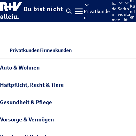
m
ha
Ku
Du bist nicht
de
Ser
Ko
Privatkunde
nd
n
vic
nta
allein.
n
en
me
e
kt
po
lde
rta
n
l
Privatkunden
Firmenkunden
Auto & Wohnen
Haftpflicht, Recht & Tiere
Gesundheit & Pflege
Vorsorge & Vermögen