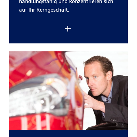
handlungsfähig und konzentrieren sich
auf Ihr Kerngeschäft.
Rechtsstreitigkeiten gehören heute zum
Unternehmensalltag – ob mit
Geschäftspartnern, im Arbeitsrecht oder
gegenüber Behörden.
Schnelles Handeln
und
rechtliche Unterstützung
sind dann
entscheidend. Mit der R+V-
Rechtsschutzversicherung gestalten Sie
Ihren Versicherungsschutz flexibel und
sichern Ihr Unternehmen sowie Ihre