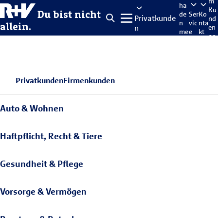
m
ha
Ku
Du bist nicht
de
Ser
Ko
Privatkunde
nd
n
vic
nta
allein.
n
en
me
e
kt
po
lde
rta
n
l
Privatkunden
Firmenkunden
Auto & Wohnen
Haftpflicht, Recht & Tiere
Gesundheit & Pflege
Vorsorge & Vermögen