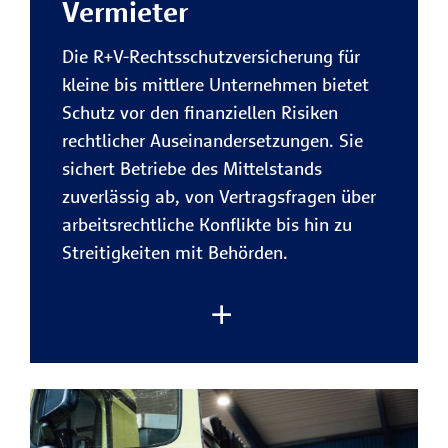
Vermieter
Umfassender Schutz für Ihren
Sicherheit im Team.
Firmenfuhrpark
Die R+V-Rechtsschutzversicherung für
Rechtliche Risiken rund um Ihre
kleine bis mittlere Unternehmen bietet
gewerblich und privat genutzten
Schutz vor den finanziellen Risiken
Fahrzeuge sind bestens abgesichert
Zur Rechtsschutzversicherung
rechtlicher Auseinandersetzungen. Sie
– von Unfällen bis
für Firmenkunden
sichert Betriebe des Mittelstands
Vertragsstreitigkeiten.
zuverlässig ab, von Vertragsfragen über
arbeitsrechtliche Konflikte bis hin zu
Jetzt beraten lassen
Finanzielle Entlastung bei
Streitigkeiten mit Behörden.
Rechtskonflikten
Die R+V übernimmt die gesetzlichen
Gebühren eines Rechtsstreits, damit
Sie sich auf Ihr Geschäft
konzentrieren können.
Im unternehmerischen Alltag entstehen
Schutz für Fahrer und Insassen
rechtliche Konflikte oft schneller als