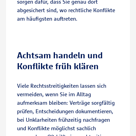
sorgen dafür, dass Sie genau dort
Grundstück.
abgesichert sind, wo rechtliche Konflikte
am häufigsten auftreten.
Schutz für Mieter, Eigentümer und
Vermieter
Der Immobilien-Rechtsschutz kann
je nach Tarif für selbstgenutzte oder
Achtsam handeln und
vermietete Immobilien
Konflikte früh klären
abgeschlossen werden.
Kostenübernahme für anwaltliche
Viele Rechtsstreitigkeiten lassen sich
und gerichtliche Schritte
vermeiden, wenn Sie im Alltag
Die R+V übernimmt die gesetzlichen
aufmerksam bleiben: Verträge sorgfältig
Gebühren eines Rechtsverfahrens –
prüfen, Entscheidungen dokumentieren,
und gibt Ihnen im Streitfall
bei Unklarheiten frühzeitig nachfragen
finanzielle Planungssicherheit.
und Konflikte möglichst sachlich