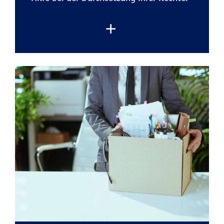
Die
private Rechtsschutzversicherung der
R+V
übernimmt die typischen Kosten
eines Rechtsstreits
. Damit können Sie
Ihr Anliegen verfolgen, ohne finanzielle
Risiken einzugehen.
Besonders hilfreich ist der
Schutz bei
alltäglichen Situationen:
zum Beispiel
bei Ärger mit Onlinekäufen,
Reiseveranstaltern und Handwerkern.