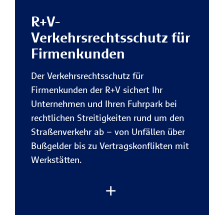
Mitarbeiter zuverlässig ab.
R+V-
Vorteile der R+V-
Verkehrsrechtsschutz für
Rechtsschutzversicherung für
Firmenkunden
Firmenkunden:
Der Verkehrsrechtsschutz für
Sicherheit bei rechtlichen
Firmenkunden der R+V sichert Ihr
Konflikten im Geschäftsalltag
Unternehmen und Ihren Fuhrpark bei
Mit der R+V erhalten Sie finanzielle
rechtlichen Streitigkeiten rund um den
Rückendeckung, wenn es in
Straßenverkehr ab – von Unfällen über
Vertragsangelegenheiten,
Bußgelder bis zu Vertragskonflikten mit
arbeitsrechtliche Streitigkeiten
oder
Werkstätten.
bei behördlichen
Auseinandersetzungen um Ihre
Rechte geht.