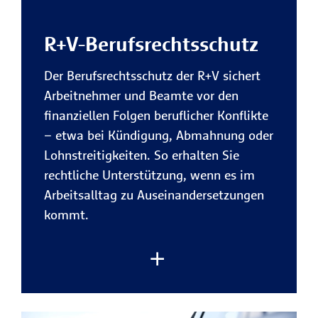
Vorteile des R+V-Privatrechtsschutzes:
R+V-Berufsrechtsschutz
Kostenübernahme bei privaten
Rechtsstreitigkeiten
Der Berufsrechtsschutz der R+V sichert
Die R+V trägt die gesetzlichen
Arbeitnehmer und Beamte vor den
Kosten für Anwalt, Gericht,
finanziellen Folgen beruflicher Konflikte
Gutachter und Zeugen sowie
– etwa bei Kündigung, Abmahnung oder
gegebenenfalls die vom Gericht
Lohnstreitigkeiten. So erhalten Sie
festgesetzen Kosten der Gegenseite
rechtliche Unterstützung, wenn es im
– für maximale finanzielle Sicherheit
Arbeitsalltag zu Auseinandersetzungen
im privaten Alltag.
kommt.
Schutz bei Streitigkeiten rund um
Verträge
Ob Onlinebestellung,
Handwerkerleistung, Reisebuchung