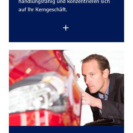
handlungsfähig und konzentrieren sich
auf Ihr Kerngeschäft.
Rechtsstreitigkeiten gehören heute zum
Unternehmensalltag – ob mit
Geschäftspartnern, im Arbeitsrecht oder
gegenüber Behörden.
Schnelles Handeln
und
rechtliche Unterstützung
sind dann
entscheidend. Mit der R+V-
Rechtsschutzversicherung gestalten Sie
Ihren Versicherungsschutz flexibel und
sichern Ihr Unternehmen sowie Ihre