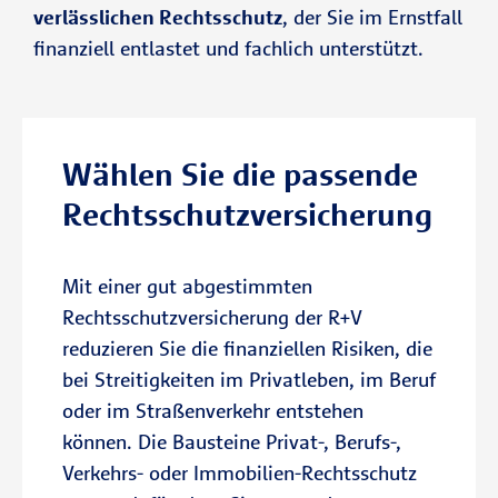
verlässlichen Rechtsschutz
, der Sie im Ernstfall
So erhalten Sie rechtliche Unterstützung
finanziell entlastet und fachlich unterstützt.
Telefonische Rechtsberatung und
genau dort, wo Konflikte häufig
Mediation
besonders komplex werden.
Viele Konflikte lassen sich früh
Vorteile des R+V-Immobilien-
klären. Die R+V bietet schnelle
Wählen Sie die passende
Rechtsschutzes:
rechtliche Orientierung und
Rechtsschutzversicherung
unterstützt einvernehmliche
Lösungen.
Sicherheit bei rechtlichen
Konflikten rund um Ihr Objekt
Mit einer gut abgestimmten
Ganz gleich, ob es mit Vermieter,
Rechtsschutzversicherung der R+V
Mieter, Nachbarn oder der
reduzieren Sie die finanziellen Risiken, die
Zum Verkehrsrechtsschutz
Hausverwaltung zu Konflikten
bei Streitigkeiten im Privatleben, im Beruf
kommt: Der R+V-Immobilien-
oder im Straßenverkehr entstehen
Rechtsschutz schützt Sie bei
können. Die Bausteine Privat-, Berufs-,
Termin vereinbaren
rechtlichen Auseinandersetzungen
Verkehrs- oder Immobilien-Rechtsschutz
rund um Haus, Wohnung oder