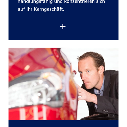
handlungsfähig und konzentrieren sich
auf Ihr Kerngeschäft.
Rechtsstreitigkeiten gehören heute zum
Unternehmensalltag – ob mit
Geschäftspartnern, im Arbeitsrecht oder
gegenüber Behörden.
Schnelles Handeln
und
rechtliche Unterstützung
sind dann
entscheidend. Mit der R+V-
Rechtsschutzversicherung gestalten Sie
Ihren Versicherungsschutz flexibel und
sichern Ihr Unternehmen sowie Ihre