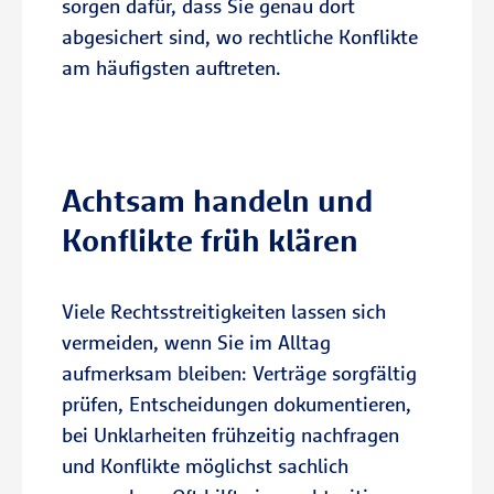
sorgen dafür, dass Sie genau dort
Grundstück.
abgesichert sind, wo rechtliche Konflikte
am häufigsten auftreten.
Schutz für Mieter, Eigentümer und
Vermieter
Der Immobilien-Rechtsschutz kann
je nach Tarif für selbstgenutzte oder
Achtsam handeln und
vermietete Immobilien
Konflikte früh klären
abgeschlossen werden.
Kostenübernahme für anwaltliche
Viele Rechtsstreitigkeiten lassen sich
und gerichtliche Schritte
vermeiden, wenn Sie im Alltag
Die R+V übernimmt die gesetzlichen
aufmerksam bleiben: Verträge sorgfältig
Gebühren eines Rechtsverfahrens –
prüfen, Entscheidungen dokumentieren,
und gibt Ihnen im Streitfall
bei Unklarheiten frühzeitig nachfragen
finanzielle Planungssicherheit.
und Konflikte möglichst sachlich