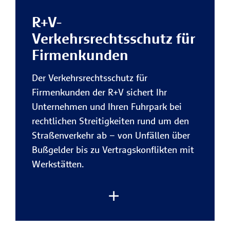
Mitarbeiter zuverlässig ab.
R+V-
Vorteile der R+V-
Verkehrsrechtsschutz für
Rechtsschutzversicherung für
Firmenkunden
Firmenkunden:
Der Verkehrsrechtsschutz für
Sicherheit bei rechtlichen
Firmenkunden der R+V sichert Ihr
Konflikten im Geschäftsalltag
Unternehmen und Ihren Fuhrpark bei
Mit der R+V erhalten Sie finanzielle
rechtlichen Streitigkeiten rund um den
Rückendeckung, wenn es in
Straßenverkehr ab – von Unfällen über
Vertragsangelegenheiten,
Bußgelder bis zu Vertragskonflikten mit
arbeitsrechtliche Streitigkeiten
oder
Werkstätten.
bei behördlichen
Auseinandersetzungen um Ihre
Rechte geht.