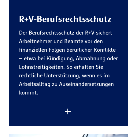
Vorteile des R+V-Privatrechtsschutzes:
R+V-Berufsrechtsschutz
Kostenübernahme bei privaten
Rechtsstreitigkeiten
Der Berufsrechtsschutz der R+V sichert
Die R+V trägt die gesetzlichen
Arbeitnehmer und Beamte vor den
Kosten für Anwalt, Gericht,
finanziellen Folgen beruflicher Konflikte
Gutachter und Zeugen sowie
– etwa bei Kündigung, Abmahnung oder
gegebenenfalls die vom Gericht
Lohnstreitigkeiten. So erhalten Sie
festgesetzen Kosten der Gegenseite
rechtliche Unterstützung, wenn es im
– für maximale finanzielle Sicherheit
Arbeitsalltag zu Auseinandersetzungen
im privaten Alltag.
kommt.
Schutz bei Streitigkeiten rund um
Verträge
Ob Onlinebestellung,
Handwerkerleistung, Reisebuchung