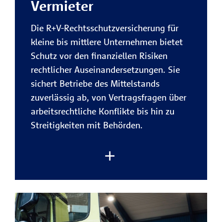
Vermieter
Umfassender Schutz für Ihren
Sicherheit im Team.
Firmenfuhrpark
Die R+V-Rechtsschutzversicherung für
Rechtliche Risiken rund um Ihre
kleine bis mittlere Unternehmen bietet
gewerblich und privat genutzten
Schutz vor den finanziellen Risiken
Fahrzeuge sind bestens abgesichert
Zur Rechtsschutzversicherung
rechtlicher Auseinandersetzungen. Sie
– von Unfällen bis
für Firmenkunden
sichert Betriebe des Mittelstands
Vertragsstreitigkeiten.
zuverlässig ab, von Vertragsfragen über
arbeitsrechtliche Konflikte bis hin zu
Jetzt beraten lassen
Finanzielle Entlastung bei
Streitigkeiten mit Behörden.
Rechtskonflikten
Die R+V übernimmt die gesetzlichen
Gebühren eines Rechtsstreits, damit
Sie sich auf Ihr Geschäft
konzentrieren können.
Im unternehmerischen Alltag entstehen
Schutz für Fahrer und Insassen
rechtliche Konflikte oft schneller als