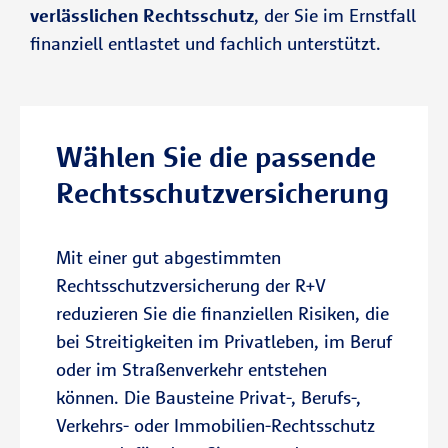
verlässlichen Rechtsschutz
, der Sie im Ernstfall
So erhalten Sie rechtliche Unterstützung
finanziell entlastet und fachlich unterstützt.
Telefonische Rechtsberatung und
genau dort, wo Konflikte häufig
Mediation
besonders komplex werden.
Viele Konflikte lassen sich früh
Vorteile des R+V-Immobilien-
klären. Die R+V bietet schnelle
Wählen Sie die passende
Rechtsschutzes:
rechtliche Orientierung und
Rechtsschutzversicherung
unterstützt einvernehmliche
Lösungen.
Sicherheit bei rechtlichen
Konflikten rund um Ihr Objekt
Mit einer gut abgestimmten
Ganz gleich, ob es mit Vermieter,
Rechtsschutzversicherung der R+V
Mieter, Nachbarn oder der
reduzieren Sie die finanziellen Risiken, die
Zum Verkehrsrechtsschutz
Hausverwaltung zu Konflikten
bei Streitigkeiten im Privatleben, im Beruf
kommt: Der R+V-Immobilien-
oder im Straßenverkehr entstehen
Rechtsschutz schützt Sie bei
können. Die Bausteine Privat-, Berufs-,
Termin vereinbaren
rechtlichen Auseinandersetzungen
Verkehrs- oder Immobilien-Rechtsschutz
rund um Haus, Wohnung oder