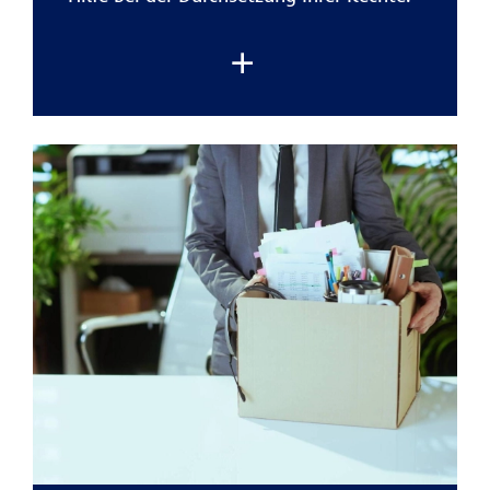
Die
private Rechtsschutzversicherung der
R+V
übernimmt die typischen Kosten
eines Rechtsstreits
. Damit können Sie
Ihr Anliegen verfolgen, ohne finanzielle
Risiken einzugehen.
Besonders hilfreich ist der
Schutz bei
alltäglichen Situationen:
zum Beispiel
bei Ärger mit Onlinekäufen,
Reiseveranstaltern und Handwerkern.