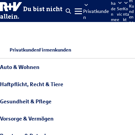
m
ha
Ku
Du bist nicht
de
Ser
Ko
Privatkunde
nd
n
vic
nta
allein.
n
en
me
e
kt
po
lde
rta
n
l
Privatkunden
Firmenkunden
Auto & Wohnen
Haftpflicht, Recht & Tiere
Gesundheit & Pflege
Vorsorge & Vermögen