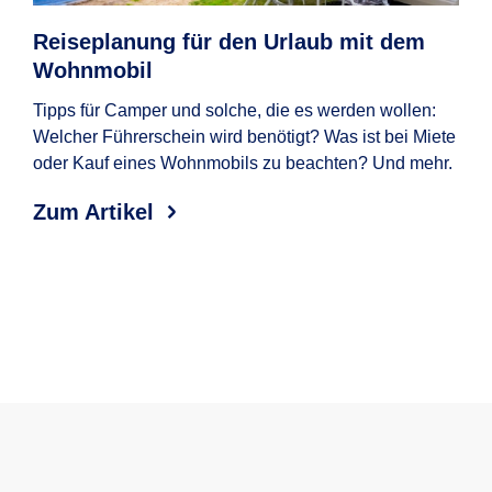
Reiseplanung für den Urlaub mit dem
Wo
Wohnmobil
uns
Tipps für Camper und solche, die es werden wollen:
Den
Welcher Führerschein wird benötigt? Was ist bei Miete
Str
oder Kauf eines Wohnmobils zu beachten? Und mehr.
ent
ein
Zum Artikel
Trau
Chec
geb
Zum