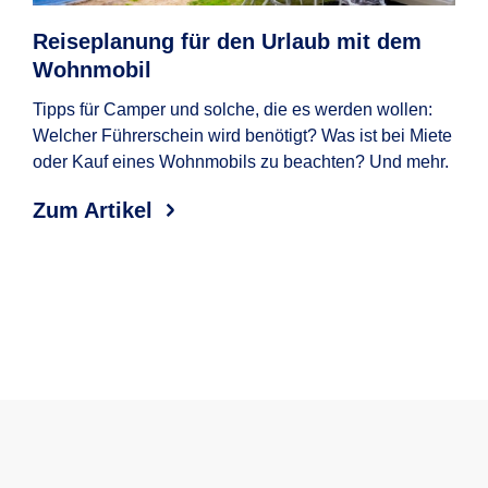
Reiseplanung für den Urlaub mit dem
Wo
Wohnmobil
uns
Tipps für Camper und solche, die es werden wollen:
Den
Welcher Führerschein wird benötigt? Was ist bei Miete
Str
oder Kauf eines Wohnmobils zu beachten? Und mehr.
ent
ein
Zum Artikel
Trau
Chec
geb
Zum