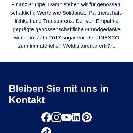
Finanz­Gruppe. Damit stehen wir für genos­sen­
schaft­liche Werte wie Soli­darität, Part­ner­schaft­
lich­keit und Trans­parenz. Der von Empathie
geprägte genos­sen­schaft­liche Grund­gedanke
wurde im Jahr 2017 sogar von der UNESCO
zum imma­teri­ellen Welt­kultur­erbe erklärt.
Bleiben Sie mit uns in
Kontakt