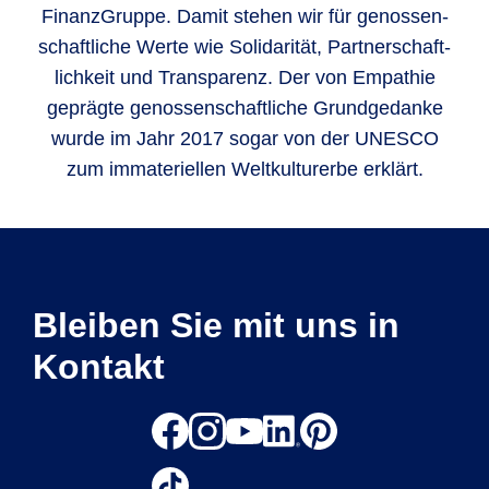
Finanz­Gruppe. Damit stehen wir für genos­sen­
schaft­liche Werte wie Soli­darität, Part­ner­schaft­
lich­keit und Trans­parenz. Der von Empathie
geprägte genos­sen­schaft­liche Grund­gedanke
wurde im Jahr 2017 sogar von der UNESCO
zum imma­teri­ellen Welt­kultur­erbe erklärt.
Bleiben Sie mit uns in
Kontakt