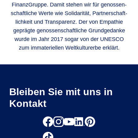
Finanz­Gruppe. Damit stehen wir für genos­sen­
schaft­liche Werte wie Soli­darität, Part­ner­schaft­
lich­keit und Trans­parenz. Der von Empathie
geprägte genos­sen­schaft­liche Grund­gedanke
wurde im Jahr 2017 sogar von der UNESCO
zum imma­teri­ellen Welt­kultur­erbe erklärt.
Bleiben Sie mit uns in
Kontakt