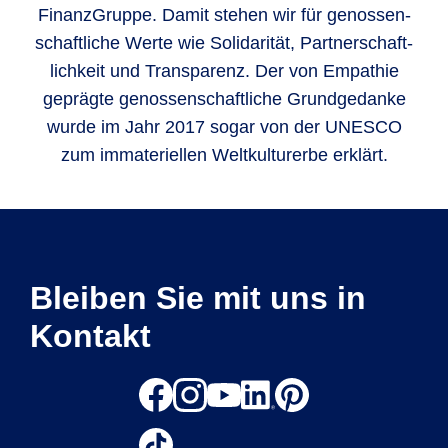
Finanz­Gruppe. Damit stehen wir für genos­sen­
schaft­liche Werte wie Soli­darität, Part­ner­schaft­
lich­keit und Trans­parenz. Der von Empathie
geprägte genos­sen­schaft­liche Grund­gedanke
wurde im Jahr 2017 sogar von der UNESCO
zum imma­teri­ellen Welt­kultur­erbe erklärt.
Bleiben Sie mit uns in
Kontakt