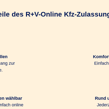
teile des R+V-Online Kfz-Zulassun
llen
Komfort
Gang zur
Einfac
e.
hen wählbar
Rund u
nfach online
Jederz