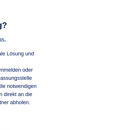
g?
s.
tale Lösung und
ummelden oder
lassungsstelle
alle notwendigen
 direkt an die
tner abholen.