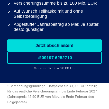
Versicherungssumme bis zu 100 Mio. EUR
Auf Wunsch Teilkasko mit und ohne
Selbstbeteiligung
Abgestufter Jahresbeitrag ab Mai: Je später,
desto günstiger
Jetzt abschließen!
09197 6252710
Mo. - Fr. 07:30 – 20:00 Uhr
* Berechnungsgrundlage: Haftpflicht für 30,00 EUR anteilig
für das restliche Versicherungsjahr bis Ende Februar 2027
(Jahrespreis 42,90 EUR von März bis Ende Februar des
Folgejahres).