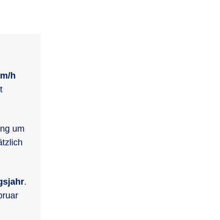
km/h
t
ung um
tzlich
gsjahr
.
bruar