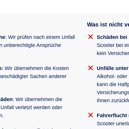
Was ist nicht v
he
: Wir prüfen nach einem Unfall
Schäden bei 
en unberechtigte Ansprüche
Scooter bei e
kein Versiche
n:
Wir übernehmen die Kosten
Unfälle unte
 beschädigter Sachen anderer
Alkohol- oder
kann die Haft
Versicherung
häden
: Wir übernehmen die
Ihnen zurückf
nfall verletzt werden oder
en.
Fahrerflucht
Scooter unerl