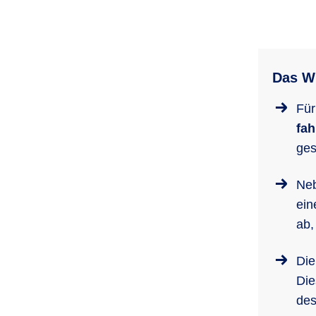
Das Wi
Für
fah
ges
Neb
ei
ab,
Die
Die
des