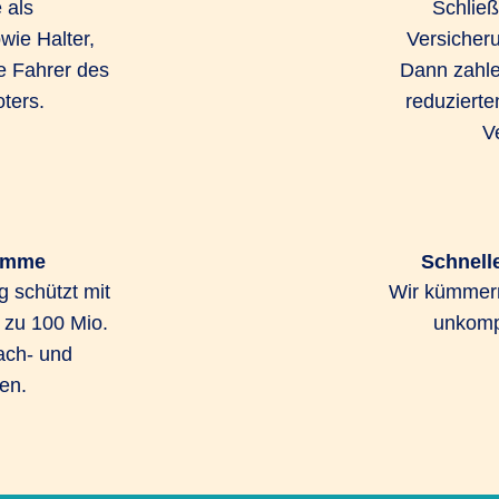
 als
Schließ
wie Halter,
Versicher
e Fahrer des
Dann zahle
ters.
reduzierte
V
umme
Schnell
 schützt mit
Wir kümmern
zu 100 Mio.
unkompl
ach- und
en.