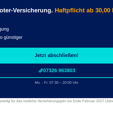
oter-Versicherung.
Haftpflicht ab 30,00
igung
to günstiger
Jetzt abschließen!
07326 963803
Mo. - Fr. 07:30 – 20:00 Uhr
anteilig für das restliche Versicherungsjahr bis Ende Februar 2027 (J