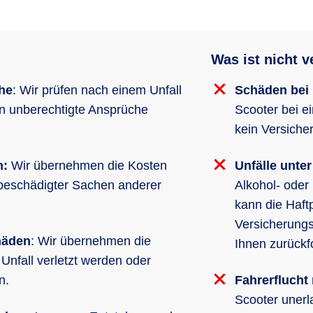
Was ist nicht v
he
: Wir prüfen nach einem Unfall
Schäden bei 
en unberechtigte Ansprüche
Scooter bei e
kein Versiche
n:
Wir übernehmen die Kosten
Unfälle unte
 beschädigter Sachen anderer
Alkohol- oder
kann die Haft
Versicherung
häden
: Wir übernehmen die
Ihnen zurückf
nfall verletzt werden oder
en.
Fahrerflucht
Scooter unerl