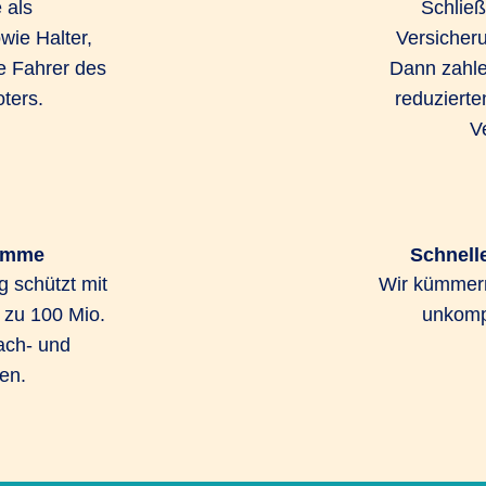
 als
Schließ
wie Halter,
Versicher
e Fahrer des
Dann zahle
ters.
reduzierte
V
umme
Schnell
 schützt mit
Wir kümmern
zu 100 Mio.
unkompl
ach- und
en.