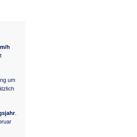
km/h
t
ung um
tzlich
gsjahr
.
bruar