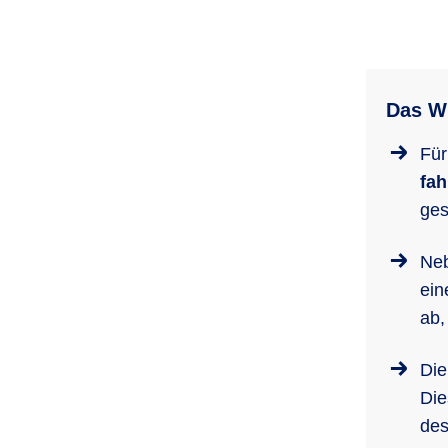
Das Wi
Für
fah
ges
Neb
ei
ab,
Die
Die
des