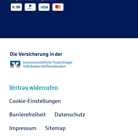
Kontakt für die Medien
Veranstaltungen
R+V Re
Ansprechpartner Karriere
R+V Karriere Blog
Vertrag widerrufen
Cookie-Einstellungen
Barrierefreiheit
Datenschutz
Impressum
Sitemap