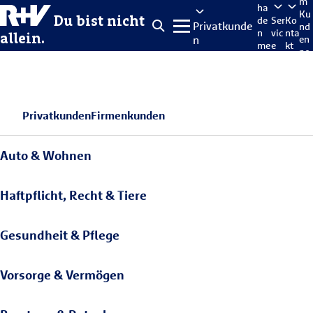
m
ha
Ku
Du bist nicht
de
Ser
Ko
Privatkunde
nd
n
vic
nta
allein.
n
en
me
e
kt
po
lde
rta
n
l
Privatkunden
Firmenkunden
Auto & Wohnen
Haftpflicht, Recht & Tiere
Gesundheit & Pflege
Vorsorge & Vermögen