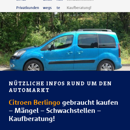
Privatkunden
wegs
te
Kaufberatung!
NÜTZLICHE INFOS RUND UM DEN
AUTOMARKT
Citroen Berlingo
gebraucht kaufen
– Mängel – Schwachstellen –
Kaufberatung!