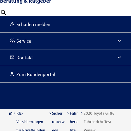
Beratung & Ratgeber
Schaden melden
Service
Kontakt
Zum Kundenportal
Kfz-
Sicher
Fahr
2020 Toyota GT86
Versicherungen
unterw
beric
Fahrbericht Test
für Privatkunden
egs
hte
Review