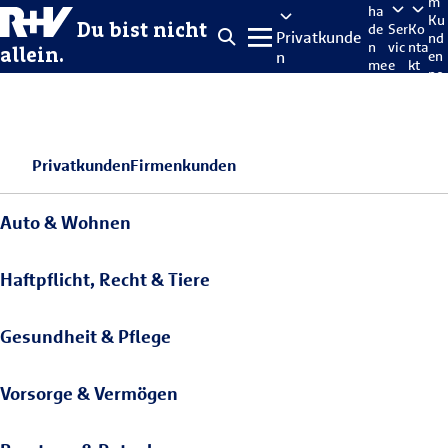
m
ha
Ku
Du bist nicht
de
Ser
Ko
Privatkunde
nd
n
vic
nta
allein.
n
en
me
e
kt
po
lde
rta
n
l
Privatkunden
Firmenkunden
Auto & Wohnen
Haftpflicht, Recht & Tiere
Gesundheit & Pflege
Vorsorge & Vermögen