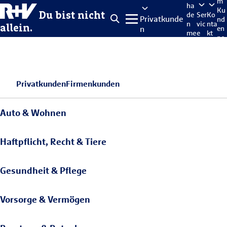
m
ha
Ku
Du bist nicht
de
Ser
Ko
Privatkunde
nd
n
vic
nta
allein.
n
en
me
e
kt
po
lde
rta
n
l
Privatkunden
Firmenkunden
Auto & Wohnen
Haftpflicht, Recht & Tiere
Gesundheit & Pflege
Vorsorge & Vermögen