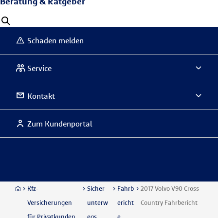
Beratung & Ratgeber
Schaden melden
Service
Kontakt
Zum Kundenportal
Kfz-
Sicher
Fahrb
2017 Volvo V90 Cross
Versicherungen
unterw
ericht
Country Fahrbericht
für Privatkunden
egs
e