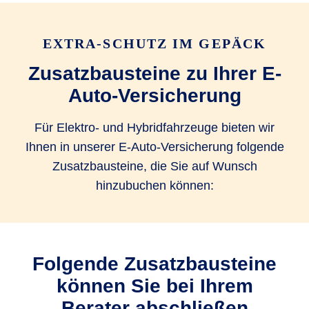
Ersatz von Garagen­tor­öffner
EXTRA-SCHUTZ IM GEPÄCK
Rekalibrierungskosten von FAS
Zusatzbausteine zu Ihrer E-
bis 100 EUR
bis 100 EUR
Auto-Versicherung
Für Elektro- und Hybridfahrzeuge bieten wir
Verzicht auf Selbstbeteiligung bei
Ihnen in unserer E-Auto-Versicherung folgende
Glasreparatur
Zusatzbausteine, die Sie auf Wunsch
Ja, bei
Ja, bei
Ja, bei
hinzubuchen können:
Partner­werk­
Partner­werk­
Partner­werk­
statt
statt
statt
Mobilitätspauschale bei Entwendung
Folgende Zusatzbausteine
bis 500 EUR
können Sie bei Ihrem
Berater abschließen