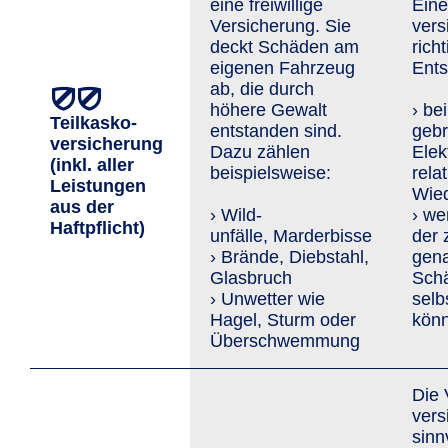
eine freiwillige
Eine
Versicherung. Sie
vers
deckt Schäden am
rich
eigenen Fahrzeug
Ents
ab, die durch
höhere Gewalt
› be
Teilkasko­
entstanden sind.
geb
versicherung
Dazu zählen
Elek
(inkl. aller
beispielsweise:
rela
Leis­tungen
Wied
aus der
› Wild­
› we
Haftpflicht)
unfälle, Marderbisse
der 
› Brände, Diebstahl,
gen
Glasbruch
Schä
› Unwetter wie
selb
Hagel, Sturm oder
kön
Überschwemmung
Die 
vers
sinn