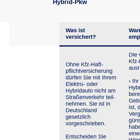
Hybrid-Pkw
Was ist
Wan
versichert?
emp
Die 
Kfz-H
Ohne Kfz-Haft­
ausr
pflicht­versiche­rung
dürfen Sie mit Ihrem
› Ih
Elektro- oder
Hybr
Hybridauto nicht am
bere
Straßen­ver­kehr teil­
Geb
neh­men. Sie ist in
ist,
Deutschland
Verg
gesetzlich
güns
vorgeschrieben.
habe
eine
Entscheiden Sie