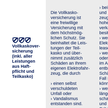
› be
Die Vollkasko­
und 
versiche­rung ist
zeug
eine freiwillige
hoh
Versicherung mit
verk
dem höchst­mög­
besi
lichen Schutz. Sie
› we
beinhaltet die Leis­
Elek
Vollkaskover­
tungen der Teil­
leas
sicherung
kasko und über­
› we
(inkl. aller
nimmt zusätzlich
oder
Leis­tungen
Schä­den an Ihrem
im A
aus Haft­
eigenen Elektro­fahr­
entb
pflicht und
zeug, die durch
Schä
Teil­kasko)
Fall
› einen selbst
kön
verschuldeten
› we
Unfall oder
läng
› Vandalismus
scha
entstanden sind.
und 