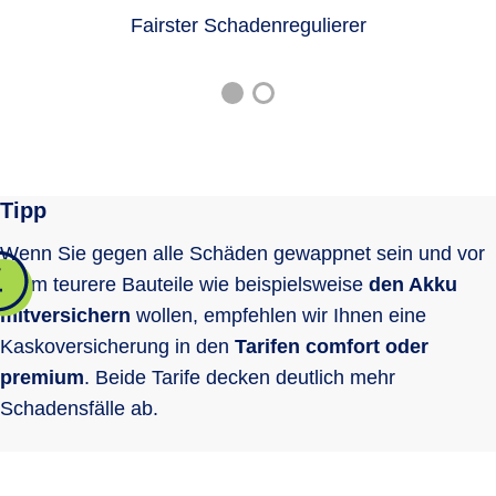
Differenzdeckung (GAP) bei
EUR
EUR
Fairster Schadenregulierer
mations- und Unter­haltungs­systemen
finanzierten/geleasten Fahrzeugen
Überspannungs­schäden
bis 12
bis 24
optional
optional
Monate*
Monate*
Digitale Versichertenkarte
bis 3.000
500 EUR
EUR
Rabattschutz
Ersatz von Schäden durch Erdbeben,
Lawinen (auch Dach­lawinen), Muren
Ersatz von Schäden durch Tier­kollision
optional
optional
Tipp
und Vulkan­ausbruch
Haar­wild im
Wenn Sie gegen alle Schäden gewappnet sein und vor
Sinne des
Alle Tiere
Alle Tiere
allem teurere Bauteile wie beispielsweise
Bundes­jagd­
den Akku
gesetzes
mitversichern
wollen, empfehlen wir Ihnen eine
Fährrisiko
Kaskoversicherung in den
Tarifen comfort oder
Reinigungskosten bei Glasbruch
premium
. Beide Tarife decken deutlich mehr
Schadensfälle ab.
Schlinger­schäden
Leuchtmittelkosten