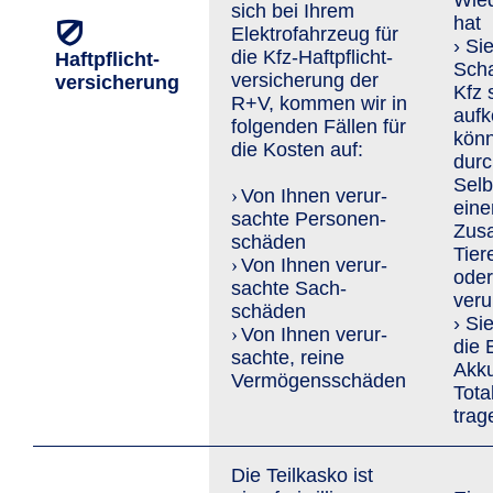
Wied
sich bei Ihrem
hat
Elektrofahrzeug für
› Si
die Kfz-Haft­pflicht­
Haftpflicht­
Sch
versiche­rung der
versicherung
Kfz 
R+V, kommen wir in
auf
folgenden Fällen für
könn
die Kosten auf:
durc
Selb
Von Ihnen verur­
›
eine
sachte Personen­
Zus
schäden
Tier
Von Ihnen verur­
›
oder
sachte Sach­
veru
schäden
› Si
Von Ihnen verur­
›
die 
sachte, reine
Akk
Vermögens­schäden
Tota
trag
Die Teilkasko ist