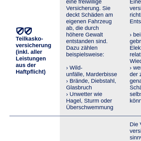
eine freiwillige
Eine
Versicherung. Sie
vers
deckt Schäden am
rich
eigenen Fahrzeug
Ents
ab, die durch
höhere Gewalt
› be
Teilkasko­
entstanden sind.
geb
versicherung
Dazu zählen
Elek
(inkl. aller
beispielsweise:
rela
Leis­tungen
Wied
aus der
› Wild­
› we
Haftpflicht)
unfälle, Marderbisse
der 
› Brände, Diebstahl,
gen
Glasbruch
Schä
› Unwetter wie
selb
Hagel, Sturm oder
kön
Überschwemmung
Die 
vers
sinn