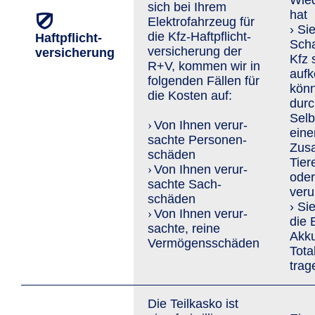
Wied
sich bei Ihrem
hat
Elektrofahrzeug für
› Si
die Kfz-Haft­pflicht­
Haftpflicht­
Sch
versiche­rung der
versicherung
Kfz 
R+V, kommen wir in
auf
folgenden Fällen für
könn
die Kosten auf:
durc
Selb
Von Ihnen verur­
›
eine
sachte Personen­
Zus
schäden
Tier
Von Ihnen verur­
›
oder
sachte Sach­
veru
schäden
› Si
Von Ihnen verur­
›
die 
sachte, reine
Akk
Vermögens­schäden
Tota
trag
Die Teilkasko ist