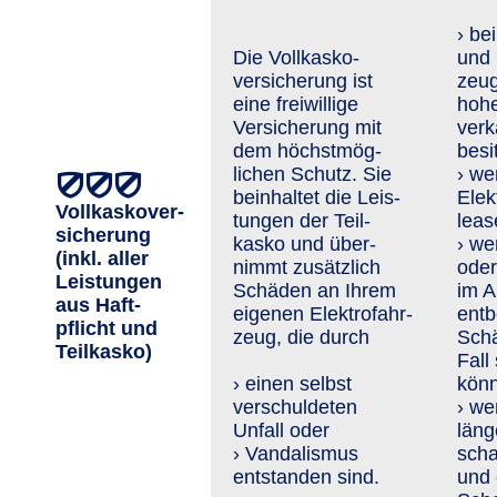
› be
Die Vollkasko­
und 
versiche­rung ist
zeug
eine freiwillige
hoh
Versicherung mit
verk
dem höchst­mög­
besi
lichen Schutz. Sie
› we
beinhaltet die Leis­
Elek
Vollkaskover­
tungen der Teil­
leas
sicherung
kasko und über­
› we
(inkl. aller
nimmt zusätzlich
oder
Leis­tungen
Schä­den an Ihrem
im A
aus Haft­
eigenen Elektro­fahr­
entb
pflicht und
zeug, die durch
Schä
Teil­kasko)
Fall
› einen selbst
kön
verschuldeten
› we
Unfall oder
läng
› Vandalismus
scha
entstanden sind.
und 