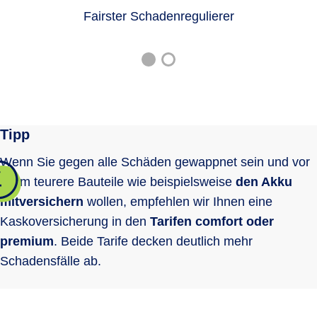
Differenzdeckung (GAP) bei
EUR
EUR
Fairster Schadenregulierer
mations- und Unter­haltungs­systemen
finanzierten/geleasten Fahrzeugen
Überspannungs­schäden
bis 12
bis 24
optional
optional
Monate*
Monate*
Digitale Versichertenkarte
bis 3.000
500 EUR
EUR
Rabattschutz
Ersatz von Schäden durch Erdbeben,
Lawinen (auch Dach­lawinen), Muren
Ersatz von Schäden durch Tier­kollision
optional
optional
Tipp
und Vulkan­ausbruch
Haar­wild im
Wenn Sie gegen alle Schäden gewappnet sein und vor
Sinne des
Alle Tiere
Alle Tiere
allem teurere Bauteile wie beispielsweise
Bundes­jagd­
den Akku
gesetzes
mitversichern
wollen, empfehlen wir Ihnen eine
Fährrisiko
Kaskoversicherung in den
Tarifen comfort oder
Reinigungskosten bei Glasbruch
premium
. Beide Tarife decken deutlich mehr
Schadensfälle ab.
Schlinger­schäden
Leuchtmittelkosten