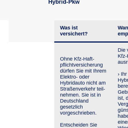
Hybrid-Pkw
Was ist
Wan
versichert?
emp
Die 
Kfz-H
Ohne Kfz-Haft­
ausr
pflicht­versiche­rung
dürfen Sie mit Ihrem
› Ih
Elektro- oder
Hybr
Hybridauto nicht am
bere
Straßen­ver­kehr teil­
Geb
neh­men. Sie ist in
ist,
Deutschland
Verg
gesetzlich
güns
vorgeschrieben.
habe
eine
Entscheiden Sie