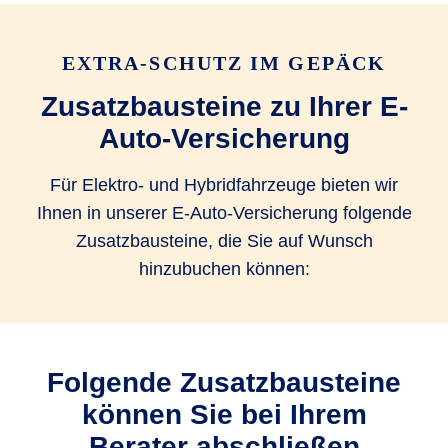
Ersatz von Garagen­tor­öffner
EXTRA-SCHUTZ IM GEPÄCK
Rekalibrierungskosten von FAS
Zusatzbausteine zu Ihrer E-
bis 100 EUR
bis 100 EUR
Auto-Versicherung
Für Elektro- und Hybridfahrzeuge bieten wir
Verzicht auf Selbstbeteiligung bei
Ihnen in unserer E-Auto-Versicherung folgende
Glasreparatur
Zusatzbausteine, die Sie auf Wunsch
Ja, bei
Ja, bei
Ja, bei
hinzubuchen können:
Partner­werk­
Partner­werk­
Partner­werk­
statt
statt
statt
Mobilitätspauschale bei Entwendung
Folgende Zusatzbausteine
bis 500 EUR
können Sie bei Ihrem
Berater abschließen