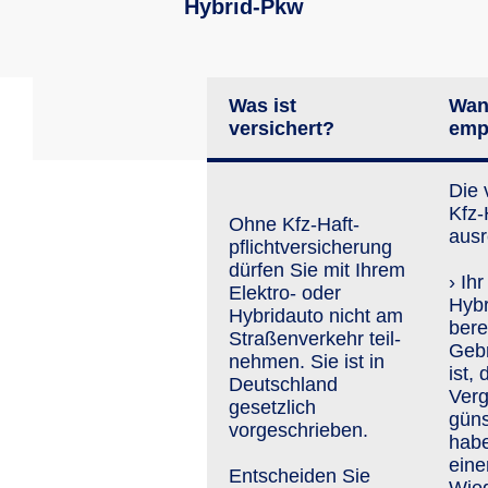
Hybrid-Pkw
Was ist
Wan
versichert?
emp
Die 
Kfz-H
Ohne Kfz-Haft­
ausr
pflicht­versiche­rung
dürfen Sie mit Ihrem
› Ih
Elektro- oder
Hybr
Hybridauto nicht am
bere
Straßen­ver­kehr teil­
Geb
neh­men. Sie ist in
ist,
Deutschland
Verg
gesetzlich
güns
vorgeschrieben.
habe
eine
Entscheiden Sie