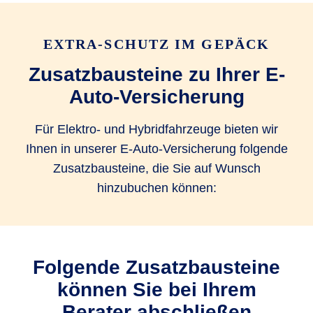
Ersatz von Garagen­tor­öffner
EXTRA-SCHUTZ IM GEPÄCK
Rekalibrierungskosten von FAS
Zusatzbausteine zu Ihrer E-
bis 100 EUR
bis 100 EUR
Auto-Versicherung
Für Elektro- und Hybridfahrzeuge bieten wir
Verzicht auf Selbstbeteiligung bei
Ihnen in unserer E-Auto-Versicherung folgende
Glasreparatur
Zusatzbausteine, die Sie auf Wunsch
Ja, bei
Ja, bei
Ja, bei
hinzubuchen können:
Partner­werk­
Partner­werk­
Partner­werk­
statt
statt
statt
Mobilitätspauschale bei Entwendung
Folgende Zusatzbausteine
bis 500 EUR
können Sie bei Ihrem
Berater abschließen