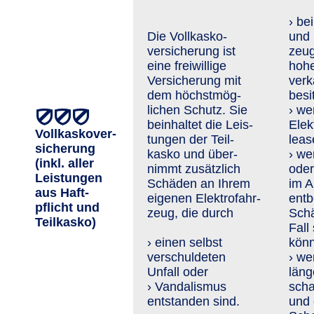
› be
Die Vollkasko­
und 
versiche­rung ist
zeug
eine freiwillige
hoh
Versicherung mit
verk
dem höchst­mög­
besi
lichen Schutz. Sie
› we
beinhaltet die Leis­
Elek
Vollkaskover­
tungen der Teil­
leas
sicherung
kasko und über­
› we
(inkl. aller
nimmt zusätzlich
oder
Leis­tungen
Schä­den an Ihrem
im A
aus Haft­
eigenen Elektro­fahr­
entb
pflicht und
zeug, die durch
Schä
Teil­kasko)
Fall
› einen selbst
kön
verschuldeten
› we
Unfall oder
läng
› Vandalismus
scha
entstanden sind.
und 