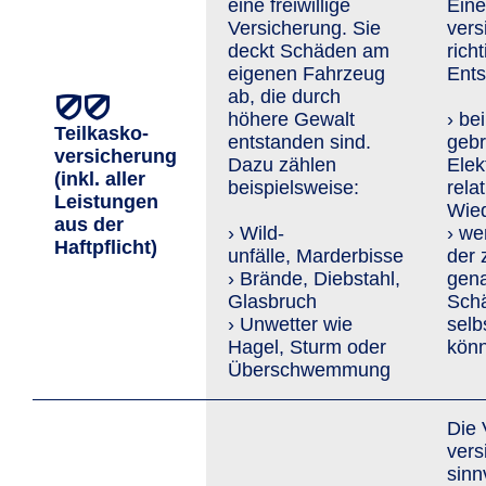
eine freiwillige
Eine
Versicherung. Sie
vers
deckt Schäden am
rich
eigenen Fahrzeug
Ents
ab, die durch
höhere Gewalt
› be
Teilkasko­
entstanden sind.
geb
versicherung
Dazu zählen
Elek
(inkl. aller
beispielsweise:
rela
Leis­tungen
Wied
aus der
› Wild­
› we
Haftpflicht)
unfälle, Marderbisse
der 
› Brände, Diebstahl,
gen
Glasbruch
Schä
› Unwetter wie
selb
Hagel, Sturm oder
kön
Überschwemmung
Die 
vers
sinn