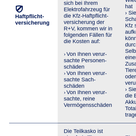
Wied
sich bei Ihrem
hat
Elektrofahrzeug für
› Si
die Kfz-Haft­pflicht­
Haftpflicht­
Sch
versiche­rung der
versicherung
Kfz 
R+V, kommen wir in
auf
folgenden Fällen für
könn
die Kosten auf:
durc
Selb
Von Ihnen verur­
›
eine
sachte Personen­
Zus
schäden
Tier
Von Ihnen verur­
›
oder
sachte Sach­
veru
schäden
› Si
Von Ihnen verur­
›
die 
sachte, reine
Akk
Vermögens­schäden
Tota
trag
Die Teilkasko ist