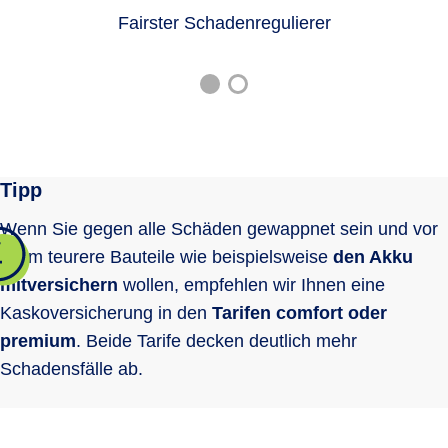
Differenzdeckung (GAP) bei
EUR
EUR
Fairster Schadenregulierer
mations- und Unter­haltungs­systemen
finanzierten/geleasten Fahrzeugen
Überspannungs­schäden
bis 12
bis 24
optional
optional
Monate*
Monate*
Digitale Versichertenkarte
bis 3.000
500 EUR
EUR
Rabattschutz
Ersatz von Schäden durch Erdbeben,
Lawinen (auch Dach­lawinen), Muren
Ersatz von Schäden durch Tier­kollision
optional
optional
Tipp
und Vulkan­ausbruch
Haar­wild im
Wenn Sie gegen alle Schäden gewappnet sein und vor
Sinne des
Alle Tiere
Alle Tiere
allem teurere Bauteile wie beispielsweise
Bundes­jagd­
den Akku
gesetzes
mitversichern
wollen, empfehlen wir Ihnen eine
Fährrisiko
Kaskoversicherung in den
Tarifen comfort oder
Reinigungskosten bei Glasbruch
premium
. Beide Tarife decken deutlich mehr
Schadensfälle ab.
Schlinger­schäden
Leuchtmittelkosten