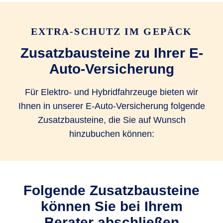
Ersatz von Garagen­tor­öffner
EXTRA-SCHUTZ IM GEPÄCK
Rekalibrierungskosten von FAS
Zusatzbausteine zu Ihrer E-
bis 100 EUR
bis 100 EUR
Auto-Versicherung
Für Elektro- und Hybridfahrzeuge bieten wir
Verzicht auf Selbstbeteiligung bei
Ihnen in unserer E-Auto-Versicherung folgende
Glasreparatur
Zusatzbausteine, die Sie auf Wunsch
Ja, bei
Ja, bei
Ja, bei
hinzubuchen können:
Partner­werk­
Partner­werk­
Partner­werk­
statt
statt
statt
Mobilitätspauschale bei Entwendung
Folgende Zusatzbausteine
bis 500 EUR
können Sie bei Ihrem
Berater abschließen