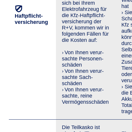
Wied
sich bei Ihrem
hat
Elektrofahrzeug für
› Si
die Kfz-Haft­pflicht­
Haftpflicht­
Sch
versiche­rung der
versicherung
Kfz 
R+V, kommen wir in
auf
folgenden Fällen für
könn
die Kosten auf:
durc
Selb
Von Ihnen verur­
›
eine
sachte Personen­
Zus
schäden
Tier
Von Ihnen verur­
›
oder
sachte Sach­
veru
schäden
› Si
Von Ihnen verur­
›
die 
sachte, reine
Akk
Vermögens­schäden
Tota
trag
Die Teilkasko ist