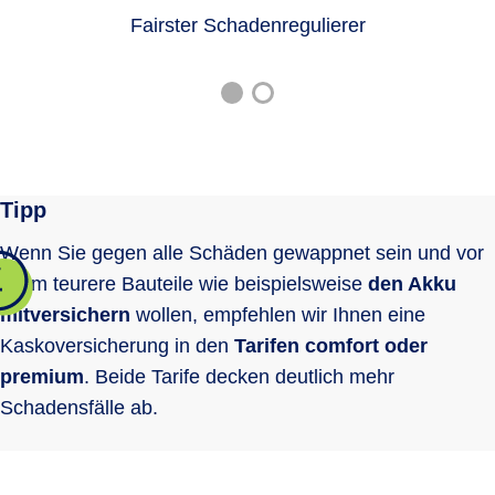
Differenzdeckung (GAP) bei
EUR
EUR
Fairster Schadenregulierer
mations- und Unter­haltungs­systemen
finanzierten/geleasten Fahrzeugen
Überspannungs­schäden
bis 12
bis 24
optional
optional
Monate*
Monate*
Digitale Versichertenkarte
bis 3.000
500 EUR
EUR
Rabattschutz
Ersatz von Schäden durch Erdbeben,
Lawinen (auch Dach­lawinen), Muren
Ersatz von Schäden durch Tier­kollision
optional
optional
Tipp
und Vulkan­ausbruch
Haar­wild im
Wenn Sie gegen alle Schäden gewappnet sein und vor
Sinne des
Alle Tiere
Alle Tiere
allem teurere Bauteile wie beispielsweise
Bundes­jagd­
den Akku
gesetzes
mitversichern
wollen, empfehlen wir Ihnen eine
Fährrisiko
Kaskoversicherung in den
Tarifen comfort oder
Reinigungskosten bei Glasbruch
premium
. Beide Tarife decken deutlich mehr
Schadensfälle ab.
Schlinger­schäden
Leuchtmittelkosten