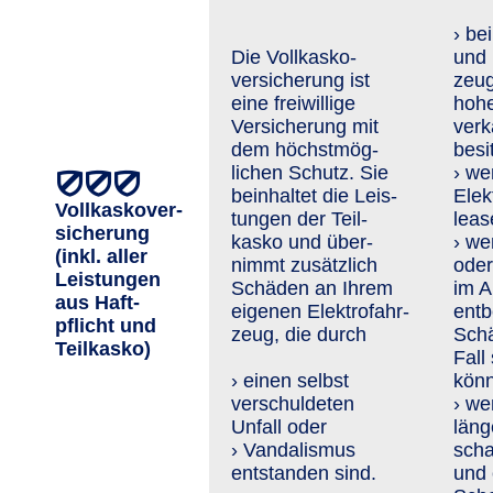
› be
Die Vollkasko­
und 
versiche­rung ist
zeug
eine freiwillige
hoh
Versicherung mit
verk
dem höchst­mög­
besi
lichen Schutz. Sie
› we
beinhaltet die Leis­
Elek
Vollkaskover­
tungen der Teil­
leas
sicherung
kasko und über­
› we
(inkl. aller
nimmt zusätzlich
oder
Leis­tungen
Schä­den an Ihrem
im A
aus Haft­
eigenen Elektro­fahr­
entb
pflicht und
zeug, die durch
Schä
Teil­kasko)
Fall
› einen selbst
kön
verschuldeten
› we
Unfall oder
läng
› Vandalismus
scha
entstanden sind.
und 