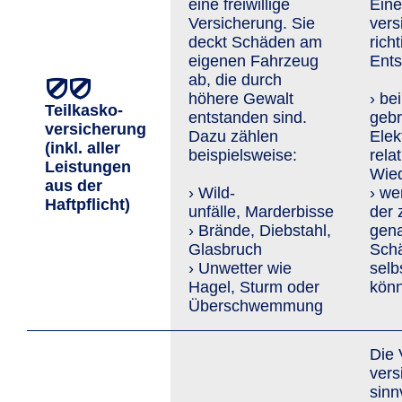
eine freiwillige
Eine
Versicherung. Sie
vers
deckt Schäden am
rich
eigenen Fahrzeug
Ents
ab, die durch
höhere Gewalt
› be
Teilkasko­
entstanden sind.
geb
versicherung
Dazu zählen
Elek
(inkl. aller
beispielsweise:
rela
Leis­tungen
Wied
aus der
› Wild­
› we
Haftpflicht)
unfälle, Marderbisse
der 
› Brände, Diebstahl,
gen
Glasbruch
Schä
› Unwetter wie
selb
Hagel, Sturm oder
kön
Überschwemmung
Die 
vers
sinn