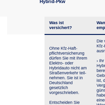
Hybrid-Pkw
Was ist
Wan
versichert?
emp
Die 
Kfz-H
Ohne Kfz-Haft­
ausr
pflicht­versiche­rung
dürfen Sie mit Ihrem
› Ih
Elektro- oder
Hybr
Hybridauto nicht am
bere
Straßen­ver­kehr teil­
Geb
neh­men. Sie ist in
ist,
Deutschland
Verg
gesetzlich
güns
vorgeschrieben.
habe
eine
Entscheiden Sie