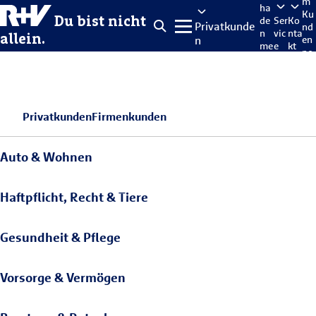
m
ha
Ku
Du bist nicht
de
Ser
Ko
Privatkunde
nd
n
vic
nta
allein.
n
en
me
e
kt
po
lde
rta
n
l
Privatkunden
Firmenkunden
Auto & Wohnen
Haftpflicht, Recht & Tiere
Gesundheit & Pflege
Vorsorge & Vermögen