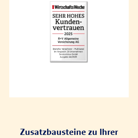
bis zu 200
bis zu 300
bis zur
bis zu 2.000
bis zu 10.000
Tage
Tage
Wiederbewohnbarkeit
EUR
EUR
Hotelkosten inkl. Frühstück
bis zu 200
bis zu 300
bis zu 300 EUR/Tag
EUR/Tag
EUR/Tag
bis zur
max. 200 Tage
max. 300 Tage
Wiederbewohnbarkeit
Kosten für Haustierunterbringung nach
einem Versicherungsfall
bis zu 5.000
EUR
Zusatzbausteine zu Ihrer