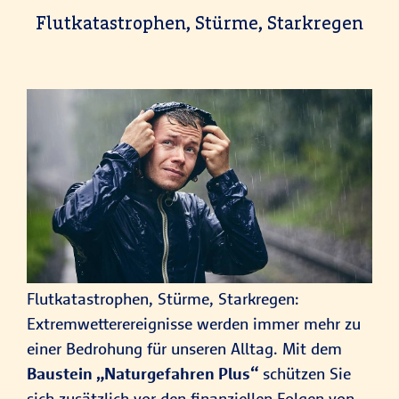
Jahreshöchstentsch
Flutkatas­trophen, Stürme, Starkregen
ädigung von
2.000 EUR zur
Verfügung.
Flutkatastrophen, Stürme, Starkregen:
Extremwetterereignisse werden immer mehr zu
einer Bedrohung für unseren Alltag. Mit dem
Baustein „Naturgefahren Plus“
schützen Sie
sich zusätzlich vor den finanziellen Folgen von