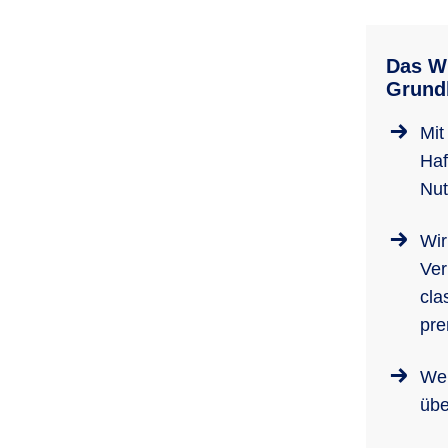
Das Wi
Grundb
Mit
Haf
Nut
Wir
Ver
cla
pre
Wen
übe