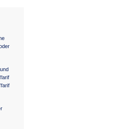
he
 oder
 und
arif
Tarif
r