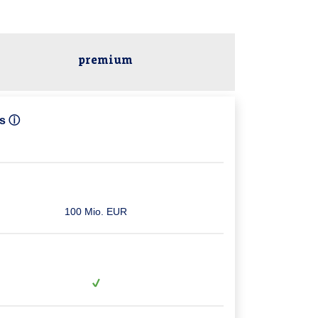
premium
as ⓘ
100 Mio. EUR