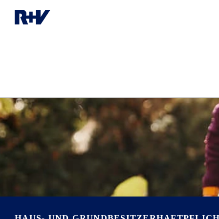
HAUS- UND GRUNDBESITZERHAFTPFLIC