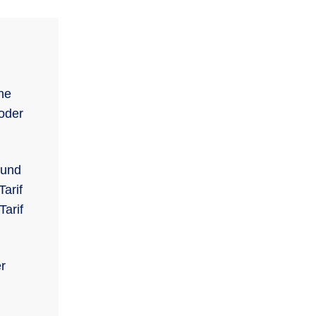
he
 oder
 und
arif
Tarif
r