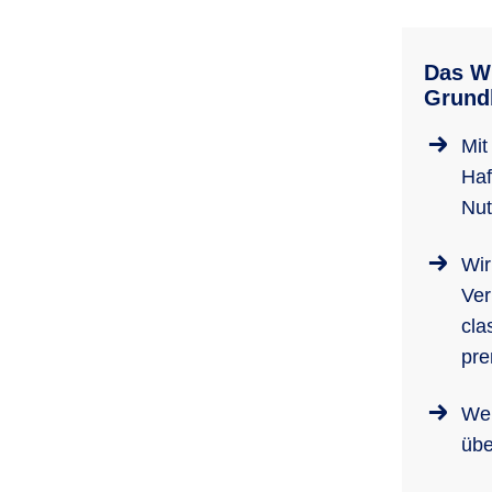
Das Wi
Grundb
Mit
Haf
Nut
Wir
Ver
cla
pre
Wen
übe