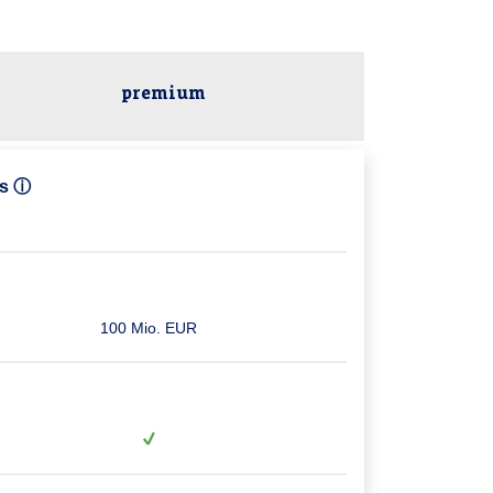
premium
as ⓘ
100 Mio. EUR