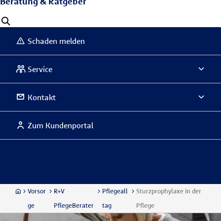
Beratung & Ratgeber
Schaden melden
Service
Kontakt
Zum Kundenportal
Vorsor
R+V
Pflegeall
Sturzprophylaxe in der
ge
PflegeBerater
tag
Pflege