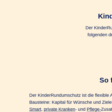
Kin
Der KinderRu
folgenden d
So 
Der KinderRundumschutz ist die flexible A
Bausteine: Kapital für Wünsche und Ziele
Smart
,
private Kranken
- und
Pflege-
Zusa